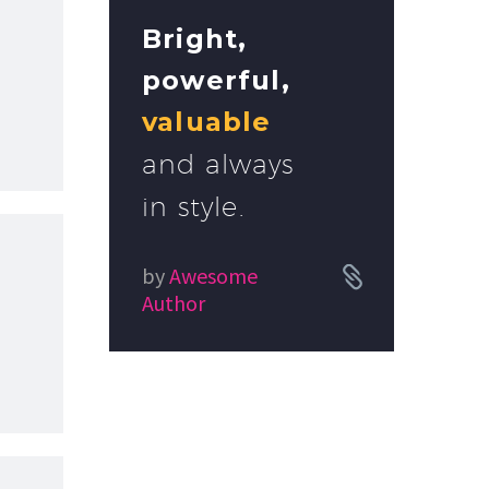
Bright,
powerful,
valuable
and always
in style.
by
Awesome


Author