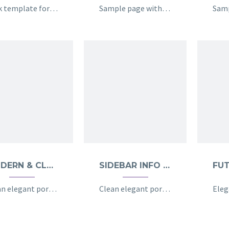
Dark template for stunning photography portfolio page
Sample page with grid gallery & project details
MODERN & CLEAN (DEMO)
SIDEBAR INFO (DEMO)
Clean elegant portfolio page for multi-purpose
Clean elegant portfolio page for multi-purpose