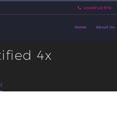
+234 807 132 9774
Home
About Us
tified 4x
o)