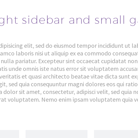
ight sidebar and small 
ipisicing elit, sed do eiusmod tempor incididunt ut l
amco laboris nisi ut aliquip ex ea commodo consequat.
 nulla pariatur. Excepteur sint occaecat cupidatat non 
ciatis unde omnis iste natus error sit voluptatem ac
 veritatis et quasi architecto beatae vitae dicta sun
fugit, sed quia consequuntur magni dolores eos qui rat
 dolor sit amet, consectetur, adipisci velit, sed qu
at voluptatem. Nemo enim ipsam voluptatem quia volu