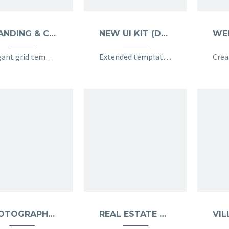
BRANDING & COSULTING (DEMO)
NEW UI KIT (DEMO)
Elegant grid template with info sidebar
Extended template for multi-purpose projects
PHOTOGRAPHY DARK (DEMO)
REAL ESTATE 02 (DEMO)