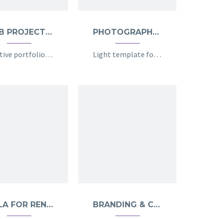
WEB PROJECT (DEMO)
PHOTOGRAPHY LIGHT (DEMO)
Creative portfolio page for creative brains
Light template for stunning photography portfolio page
VILLA FOR RENT (DEMO)
BRANDING & COSULTING (DEMO)