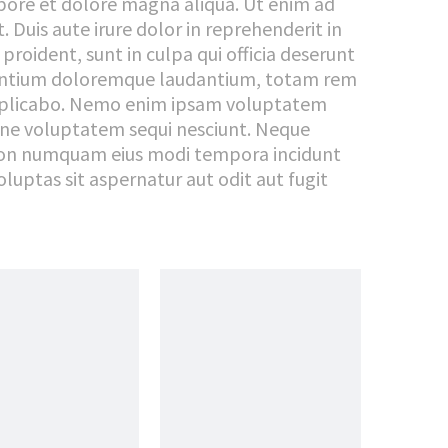
abore et dolore magna aliqua. Ut enim ad
 Duis aute irure dolor in reprehenderit in
proident, sunt in culpa qui officia deserunt
cusantium doloremque laudantium, totam rem
t explicabo. Nemo enim ipsam voluptatem
ione voluptatem sequi nesciunt. Neque
ia non numquam eius modi tempora incidunt
ptas sit aspernatur aut odit aut fugit