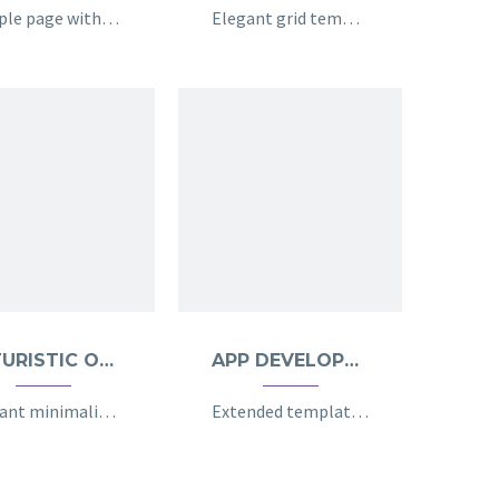
Sample page with grid gallery & project details
Elegant grid template with info sidebar
FUTURISTIC ONE (DEMO)
APP DEVELOPMENT (DEMO)
Elegant minimalistic project sample page
Extended template for multi-purpose projects