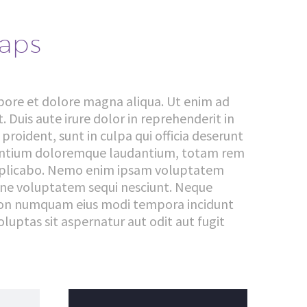
gaps
abore et dolore magna aliqua. Ut enim ad
 Duis aute irure dolor in reprehenderit in
proident, sunt in culpa qui officia deserunt
cusantium doloremque laudantium, totam rem
t explicabo. Nemo enim ipsam voluptatem
ione voluptatem sequi nesciunt. Neque
ia non numquam eius modi tempora incidunt
ptas sit aspernatur aut odit aut fugit