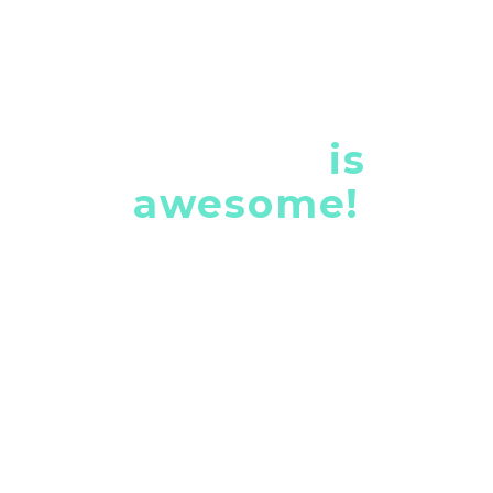
the gem
is
awesome!
Lorem ipsum dolor sit amet, consectetur adipisicing
elit, sed do eiusmod tempor incididunt ut . Ut enim ad
minim veniam, quis nostrud exercitation ullamco
laboris nisi ut aliquip ex ea commodo consequat. Duis
aute irure dolor in reprehenderit in voluptate velit
esse cillum dolore eu fugiat nulla pariatur.