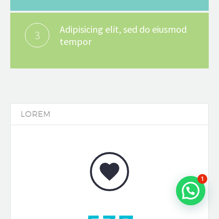
Adipisicing elit, sed do eiusmod
3
tempor
LOREM


1