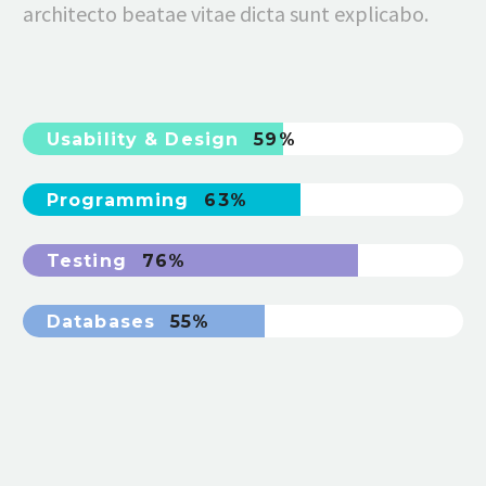
architecto beatae vitae dicta sunt explicabo.
Usability & Design
59%
Programming
63%
Testing
76%
Databases
55%