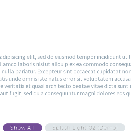
TFOLIO WITH SMALL 
dipisicing elit, sed do eiusmod tempor incididunt ut
lamco laboris nisi ut aliquip ex ea commodo consequat
t nulla pariatur. Excepteur sint occaecat cupidatat non 
ciatis unde omnis iste natus error sit voluptatem ac
re veritatis et quasi architecto beatae vitae dicta s
t aut fugit, sed quia consequuntur magni dolores eos q
Show All
Splash Light-02 (Demo)