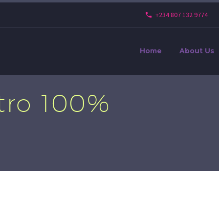
+234 807 132 9774
Home
About Us
tro 100%