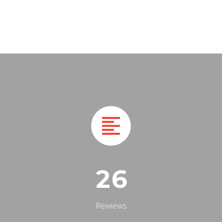


2
6
Rewiews