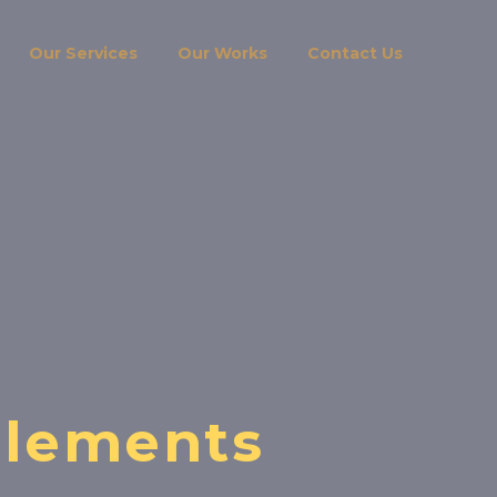
Our Services
Our Works
Contact Us
Elements