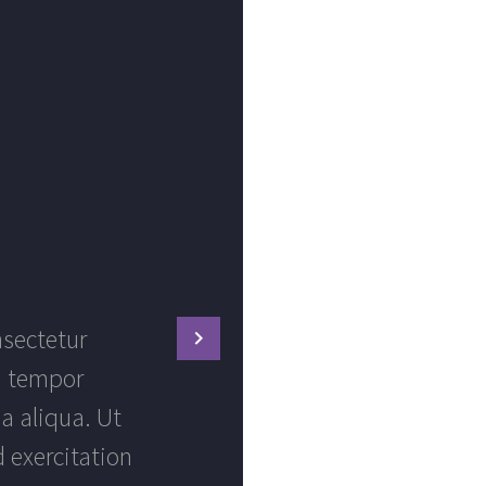
nsectetur
Lorem ipsum 
d tempor
adipisicing 
a aliqua. Ut
incididunt ut la
 exercitation
enim ad minim ve