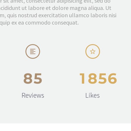
sit amet, consectetur adipisicing elit, sed do
ididunt ut labore et dolore magna aliqua. Ut
, quis nostrud exercitation ullamco laboris nisi
liquip ex ea commodo consequat.




8
5
1
8
5
6
Reviews
Likes