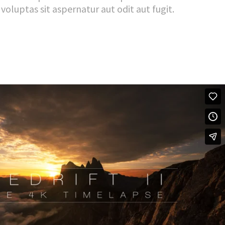
uptas sit aspernatur aut odit aut fugit.