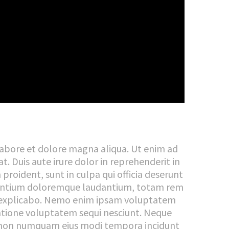
 labore et dolore magna aliqua. Ut enim ad
. Duis aute irure dolor in reprehenderit in
proident, sunt in culpa qui officia deserunt
cusantium doloremque laudantium, totam rem
unt explicabo. Nemo enim ipsam voluptatem
ratione voluptatem sequi nesciunt. Neque
uia non numquam eius modi tempora incidunt