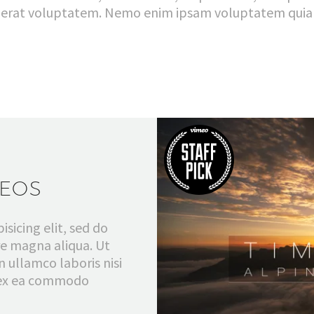
rat voluptatem. Nemo enim ipsam voluptatem quia vol
DEOS
sicing elit, sed do
re magna aliqua. Ut
 ullamco laboris nisi
p ex ea commodo