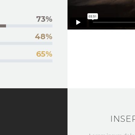
73%
48%
65%
INSE