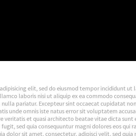
dipisicing elit, sed do eiusmod tempor incididunt ut
lamco laboris nisi ut aliquip ex ea commodo consequat
t nulla pariatur. Excepteur sint occaecat cupidatat non 
ciatis unde omnis iste natus error sit voluptatem ac
re veritatis et quasi architecto beatae vitae dicta s
ut fugit, sed quia consequuntur magni dolores eos qui 
a dolor sit amet, consectetur, adipisci velit, sed q