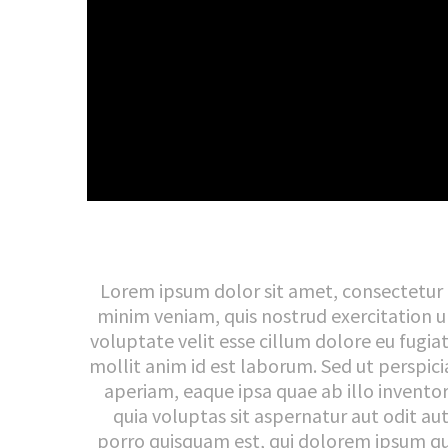
Video
Player
Lorem ipsum dolor sit amet, consectetur a
minim veniam, quis nostrud exercitation ul
voluptate velit esse cillum dolore eu fugia
mollit anim id est laborum. Sed ut perspi
aperiam, eaque ipsa quae ab illo invento
quia voluptas sit aspernatur aut odit a
porro quisquam est, qui dolorem ipsum qui