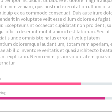
d tempor incididunt ut labore et dolore magna aliqua
d minim veniam, quis nostrud exercitation ullamco la
 aliquip ex ea commodo consequat. Duis aute irure dolo
nderit in voluptate velit esse cillum dolore eu fugiat
ur. Excepteur sint occaecat cupidatat non proident, su
ui officia deserunt mollit anim id est laborum. Sed ut
ciatis unde omnis iste natus error sit voluptatem
ntium doloremque laudantium, totam rem aperiam, 
ae ab illo inventore veritatis et quasi architecto beata
sunt explicabo. Nemo enim ipsam voluptatem quia vo
ernatur.
s
ming