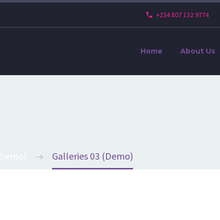
+234 807 132 9774
Home
About Us
 (Demo)
Galleries 03 (Demo)