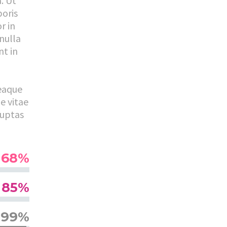
. Ut
boris
r in
 nulla
nt in
eaque
e vitae
luptas
68%
85%
99%