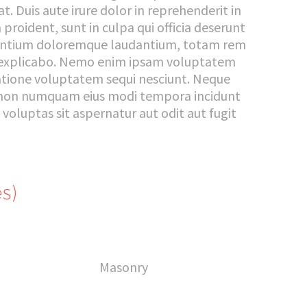
. Duis aute irure dolor in reprehenderit in
proident, sunt in culpa qui officia deserunt
cusantium doloremque laudantium, totam rem
unt explicabo. Nemo enim ipsam voluptatem
ratione voluptatem sequi nesciunt. Neque
uia non numquam eius modi tempora incidunt
luptas sit aspernatur aut odit aut fugit
s)
Masonry