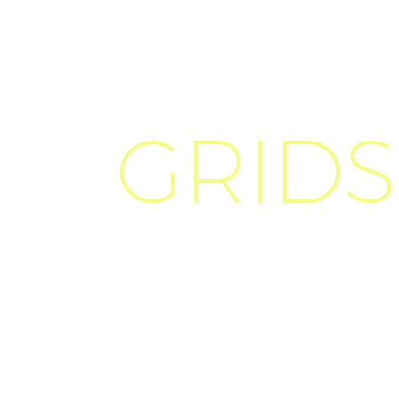
GRIDS
Duis sed odio sit amet
Nam nec tellus a odio