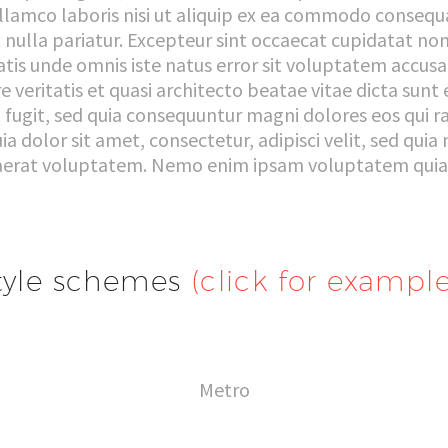
lamco laboris nisi ut aliquip ex ea commodo consequat
t nulla pariatur. Excepteur sint occaecat cupidatat non 
ciatis unde omnis iste natus error sit voluptatem ac
re veritatis et quasi architecto beatae vitae dicta s
ut fugit, sed quia consequuntur magni dolores eos qui 
a dolor sit amet, consectetur, adipisci velit, sed q
rat voluptatem. Nemo enim ipsam voluptatem quia vo
tyle schemes
(click for example
Metro