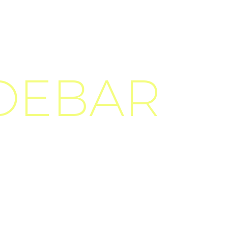
IDEBAR
i accumsan ipsum velit.
s vitae erat consequat