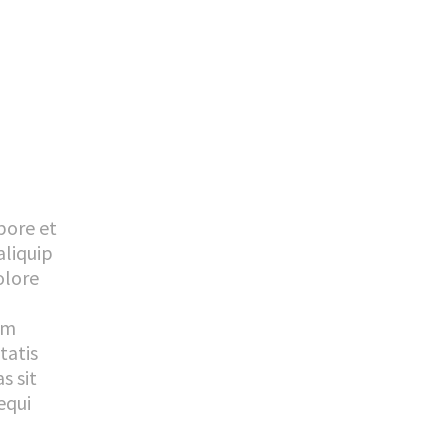
bore et
aliquip
olore
em
tatis
s sit
equi