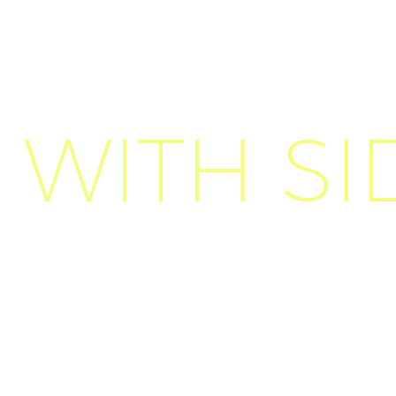
 WITH S
 nibh vulputate cursus a sit amet mauris. Morb
 tincidunt auctor a ornare odio. Sed non mauri
auctor eu in elit. Class aptent taciti socios