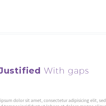
Justified
With gaps
ipsum dolor sit amet, consectetur adipisicing elit, se