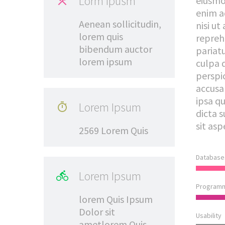
Lorm Ipusm
eiusmo

enim a
Aenean sollicitudin,
nisi ut
lorem quis
reprehe
bibendum auctor
pariat
lorem ipsum
culpa q
perspi
accusa
ipsa qu
Lorem Ipsum

dicta 
sit asp
2569 Lorem Quis
Database
Lorem Ipsum

Program
lorem Quis Ipsum
Dolor sit
Usability
ametlorem Quis