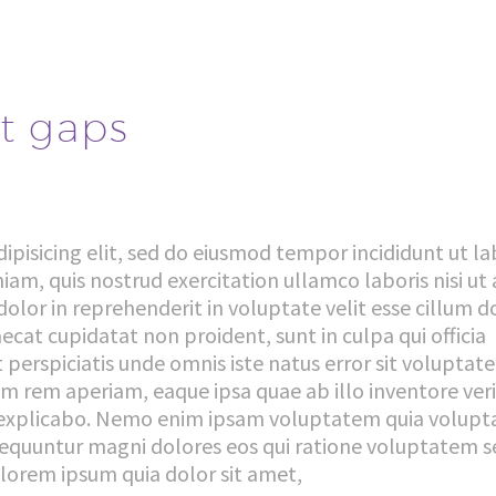
t gaps
ipisicing elit, sed do eiusmod tempor incididunt ut la
m, quis nostrud exercitation ullamco laboris nisi ut 
olor in reprehenderit in voluptate velit esse cillum d
aecat cupidatat non proident, sunt in culpa qui officia
 perspiciatis unde omnis iste natus error sit voluptat
rem aperiam, eaque ipsa quae ab illo inventore veri
t explicabo. Nemo enim ipsam voluptatem quia volupta
nsequuntur magni dolores eos qui ratione voluptatem s
lorem ipsum quia dolor sit amet,