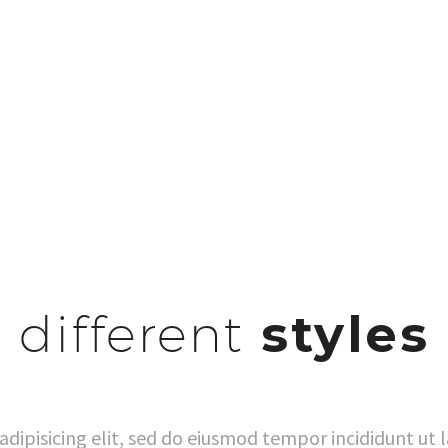
different
styles
dipisicing elit, sed do eiusmod tempor incididunt ut