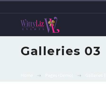
Galleries 03
Home
Pages (Demo)
Galleries