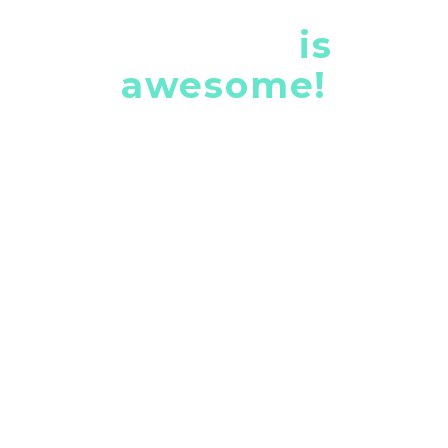
the gem
is
awesome!
Lorem ipsum dolor sit amet, consectetur adipisicing
elit, sed do eiusmod tempor incididunt ut . Ut enim ad
minim veniam, quis nostrud exercitation ullamco
laboris nisi ut aliquip ex ea commodo consequat. Duis
aute irure dolor in reprehenderit in voluptate velit
esse cillum dolore eu fugiat nulla pariatur.