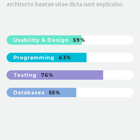
architecto beatae vitae dicta sunt explicabo.
Usability & Design
59%
Programming
63%
Testing
76%
Databases
55%