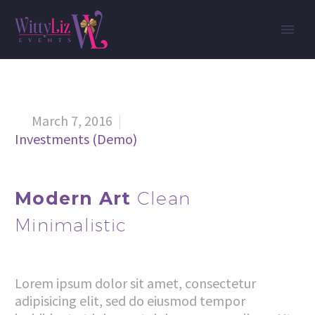
March 7, 2016


Investments (Demo)
Modern Art
Clean
Minimalistic
Lorem ipsum dolor sit amet, consectetur
adipisicing elit, sed do eiusmod tempor