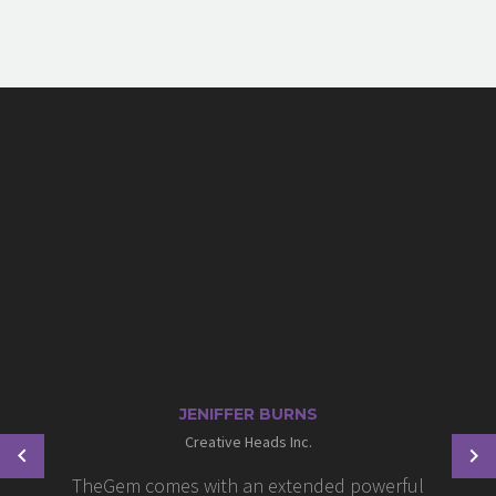
JENIFFER BURNS
Creative Heads Inc.
TheGem comes with an extended powerful