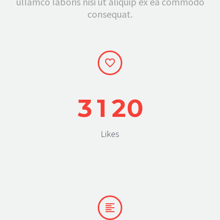
ullamco laboris nisi ut aliquip ex ea commodo
consequat.


3
1
2
0
Likes

