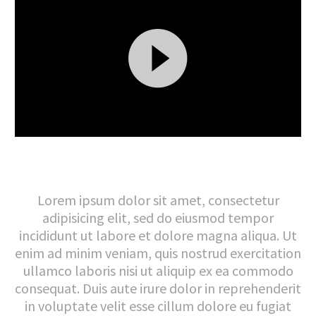
Video
Player
Lorem ipsum dolor sit amet, consectetur
adipisicing elit, sed do eiusmod tempor
incididunt ut labore et dolore magna aliqua. Ut
enim ad minim veniam, quis nostrud exercitation
ullamco laboris nisi ut aliquip ex ea commodo
consequat. Duis aute irure dolor in reprehenderit
in voluptate velit esse cillum dolore eu fugiat