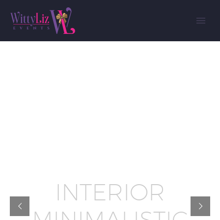
A
R
C
H
I
T
E
C
T
U
R
E
I
N
T
E
R
I
O
R
M
I
N
I
M
A
L
I
S
T
I
C