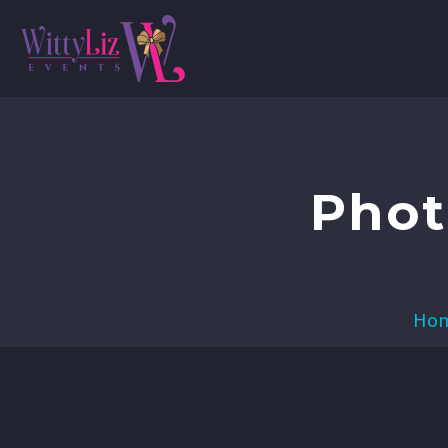
Phot
Ho