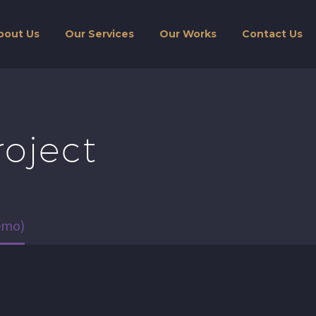
bout Us
Our Services
Our Works
Contact Us
roject
emo)