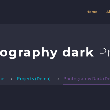
Home
A
ography dark
P
me
Projects (Demo)
Photography Dark (D