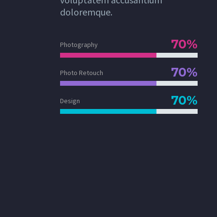
doloremque.
70%
Photography
70%
Photo Retouch
70%
Design