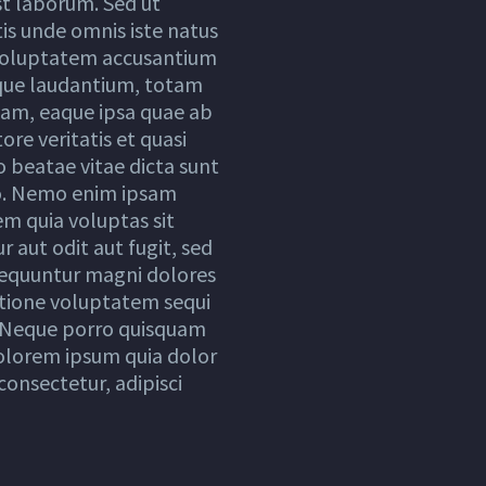
st laborum. Sed ut
tis unde omnis iste natus
 voluptatem accusantium
ue laudantium, totam
am, eaque ipsa quae ab
tore veritatis et quasi
o beatae vitae dicta sunt
o. Nemo enim ipsam
m quia voluptas sit
 aut odit aut fugit, sed
equuntur magni dolores
atione voluptatem sequi
 Neque porro quisquam
dolorem ipsum quia dolor
consectetur, adipisci