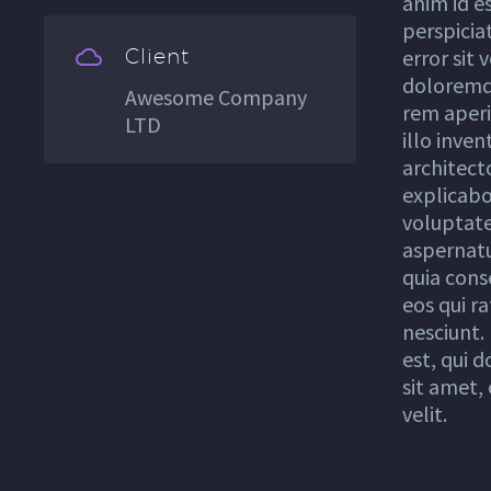
anim id e
perspicia
Client


error sit
doloremq
Awesome Company
rem aperi
LTD
illo inven
architect
explicab
voluptate
aspernatur
quia cons
eos qui r
nesciunt.
est, qui 
sit amet, 
velit.