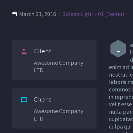
March 31, 2016
Splash Light - 01 (Demo)
e
L
Client


i
d
Awesome Company
enim ad m
LTD
nostrud e
laboris ni
commodo 
in repreh
Client


velit esse
Awesome Company
nulla pari
LTD
cupidatat
culpa qui 