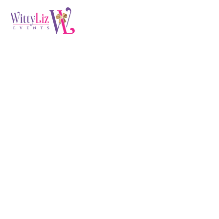
Short Term Loans
(Demo)