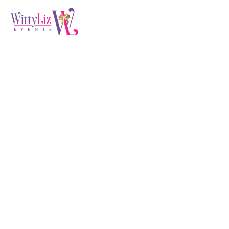
Short Term Loans
(Demo)