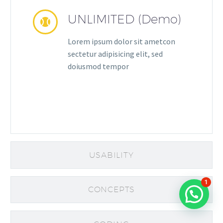
UNLIMITED (Demo)


Lorem ipsum dolor sit ametcon
sectetur adipisicing elit, sed
doiusmod tempor
USABILITY
1
CONCEPTS