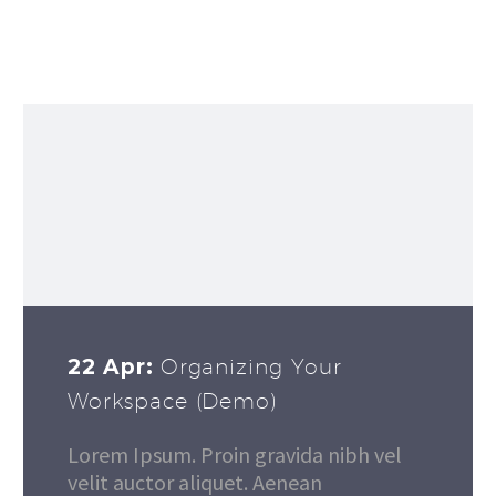
22 Apr:
Organizing Your
Workspace (Demo)
Lorem Ipsum. Proin gravida nibh vel
velit auctor aliquet. Aenean