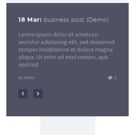
18 Mar:
business post (Demo)
Lorem ipsum dolor sit ametcon
sectetur adipisicing elit, sed doiusmod
tempor incidilabore et dolore magna
aliqua. Ut enim ad mini veniam, quis
nostrud
0
By wittyliz