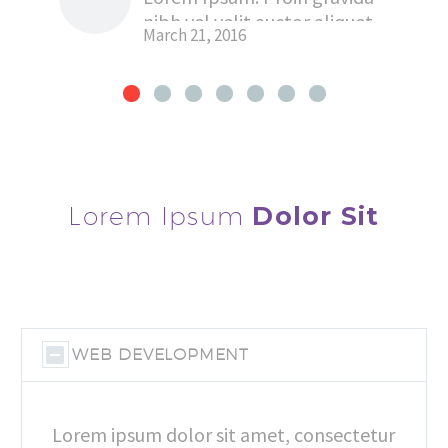
nibh vel velit auctor aliquet.
March 21, 2016
Aenean sollicitudin, lorem
quis bibendum auctor, nisi
elit consequat ipsum, nec
sagittis sem
Lorem Ipsum
Dolor Sit
WEB DEVELOPMENT
Lorem ipsum dolor sit amet, consectetur