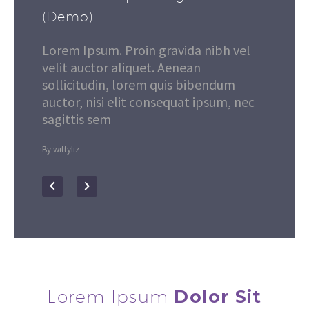
(Demo)
Lorem Ipsum. Proin gravida nibh vel
velit auctor aliquet. Aenean
sollicitudin, lorem quis bibendum
auctor, nisi elit consequat ipsum, nec
sagittis sem
By wittyliz
Lorem Ipsum
Dolor Sit