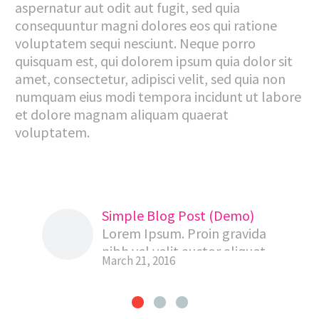
aspernatur aut odit aut fugit, sed quia
consequuntur magni dolores eos qui ratione
voluptatem sequi nesciunt. Neque porro
quisquam est, qui dolorem ipsum quia dolor sit
amet, consectetur, adipisci velit, sed quia non
numquam eius modi tempora incidunt ut labore
et dolore magnam aliquam quaerat
voluptatem.
Simple Blog Post (Demo)
Lorem Ipsum. Proin gravida
nibh vel velit auctor aliquet.
March 21, 2016
Aenean sollicitudin, lorem
quis bibendum auctor, nisi
elit consequat ipsum, nec