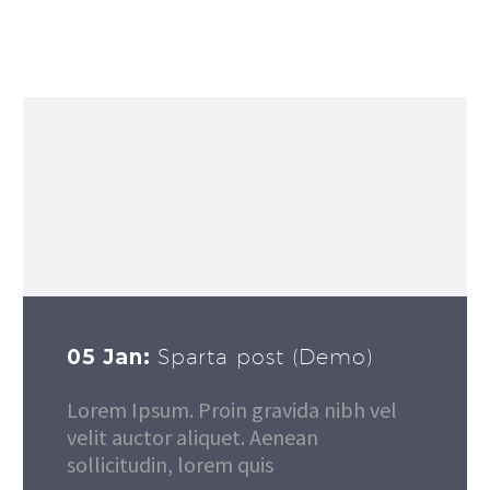
05 Jan:
Sparta post (Demo)
Lorem Ipsum. Proin gravida nibh vel
velit auctor aliquet. Aenean
sollicitudin, lorem quis