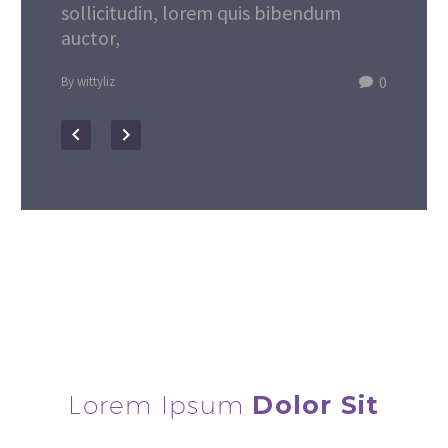
sollicitudin, lorem quis bibendum
auctor,
0
By wittyliz
Lorem Ipsum
Dolor Sit