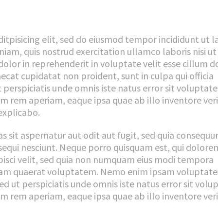
itpisicing elit, sed do eiusmod tempor incididunt ut 
iam, quis nostrud exercitation ullamco laboris nisi ut
olor in reprehenderit in voluptate velit esse cillum d
aecat cupidatat non proident, sunt in culpa qui officia
 perspiciatis unde omnis iste natus error sit voluptat
rem aperiam, eaque ipsa quae ab illo inventore veri
explicabo.
sit aspernatur aut odit aut fugit, sed quia consequu
sequi nesciunt. Neque porro quisquam est, qui dolore
ipisci velit, sed quia non numquam eius modi tempora
quam quaerat voluptatem. Nemo enim ipsam voluptat
Sed ut perspiciatis unde omnis iste natus error sit vol
rem aperiam, eaque ipsa quae ab illo inventore verit