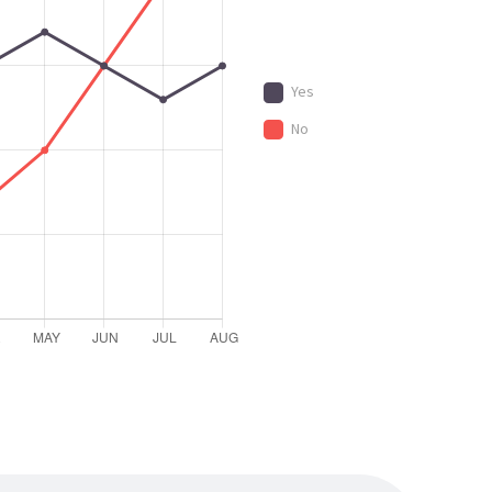
Yes
No