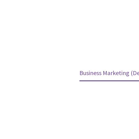
(Demo)
me
Projects (Demo)
Business Marketing (