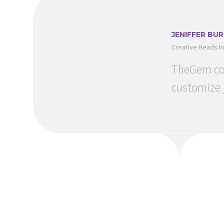
JENIFFER BU
Creative Heads In
TheGem com
customize j