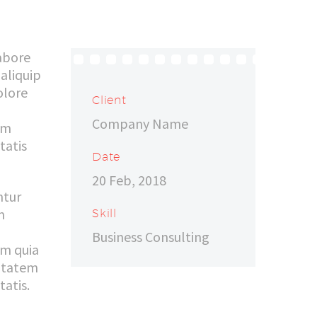
labore
 aliquip
olore
Client
Company Name
em
tatis
Date
20 Feb, 2018
ntur
m
Skill
Business Consulting
em quia
uptatem
atis.