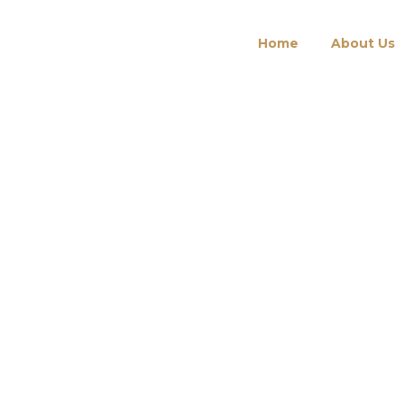
Home
About Us
ness Mark