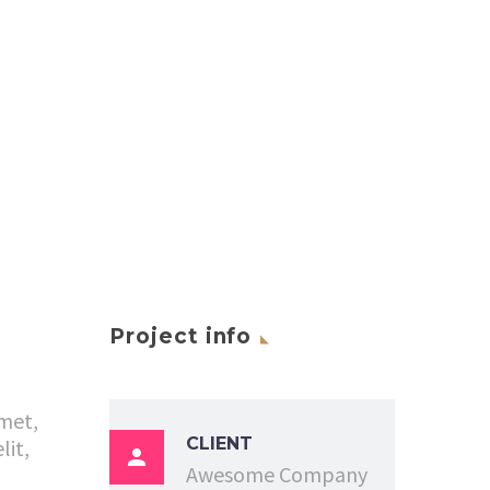


Project info
met,
CLIENT
lit,

Awesome Company