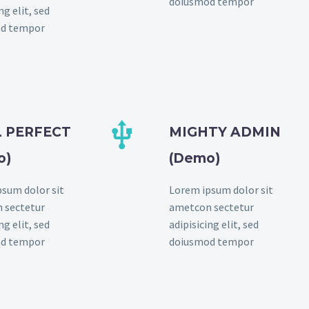
doiusmod tempor
ng elit, sed
d tempor


L PERFECT
MIGHTY ADMIN
o)
(Demo)
sum dolor sit
Lorem ipsum dolor sit
 sectetur
ametcon sectetur
ng elit, sed
adipisicing elit, sed
d tempor
doiusmod tempor