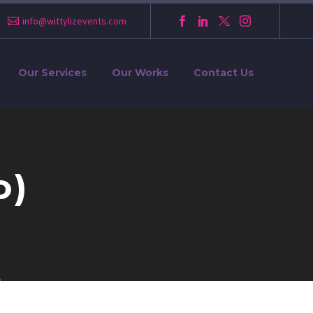
info@wittylizevents.com
Our Services
Our Works
Contact Us
o)
)