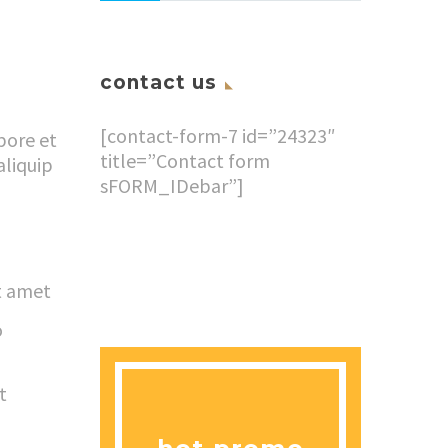
contact us
[contact-form-7 id=”24323″
bore et
title=”Contact form
aliquip
sFORM_IDebar”]
t amet
o
t