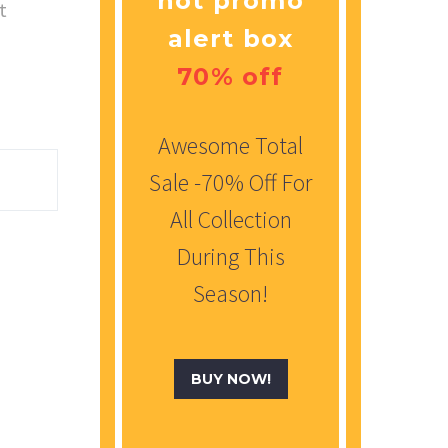
hot promo
t
alert box
70% off
Awesome Total
Sale -70% Off For
All Collection
During This
Season!
BUY NOW!