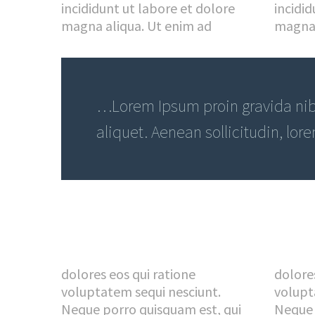
incididunt ut labore et dolore
incidid
magna aliqua. Ut enim ad
magna 
…Lorem Ipsum proin gravida nibh
aliquet. Aenean sollicitudin, lor
dolores eos qui ratione
dolore
voluptatem sequi nesciunt.
volupt
Neque porro quisquam est, qui
Neque 