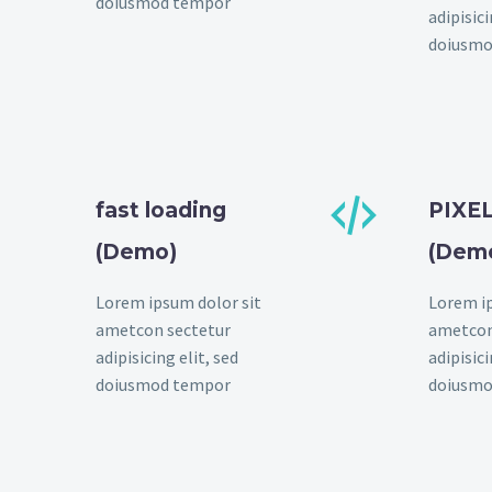
doiusmod tempor
adipisici
doiusmo


fast loading
PIXE
(Demo)
(Dem
Lorem ipsum dolor sit
Lorem ip
ametcon sectetur
ametcon
adipisicing elit, sed
adipisici
doiusmod tempor
doiusmo