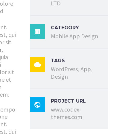
LTD
dolore
ad
nt.
CATEGORY

st, qui
Mobile App Design
r sit
r,
quia
TAGS
i

WordPress, App,
or sit
Design
re et
m
tem.
PROJECT URL

 tempo
www.codex-
one
themes.com
nt.
st, qui