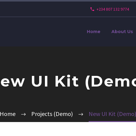
+234 807 132 9774
Home
About Us
ew UI Kit (Dem
Home
Projects (Demo)
New UI Kit (Demo