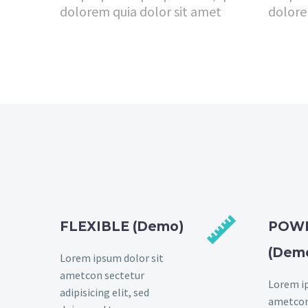
dolorem quia dolor sit amet
dolore


FLEXIBLE (Demo)
POW
(Dem
Lorem ipsum dolor sit
ametcon sectetur
Lorem ip
adipisicing elit, sed
ametcon