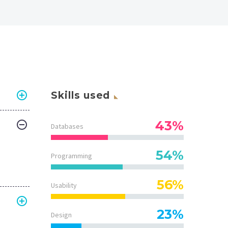
Skills used
43%
Databases
54%
Programming
56%
Usability
23%
Design