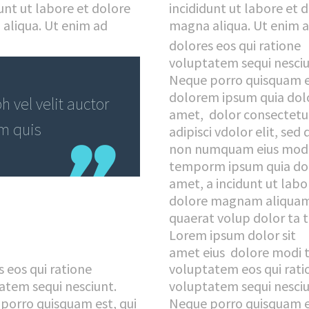
unt ut labore et dolore
incididunt ut labore et 
aliqua. Ut enim ad
magna aliqua. Ut enim 
dolores eos qui ratione
voluptatem sequi nesciu
Neque porro quisquam e
dolorem ipsum quia dolo
 vel velit auctor
amet, dolor consectetu
em quis
adipisci vdolor elit, sed 
non numquam eius mod
temporm ipsum quia dol
amet, a incidunt ut labo
dolore magnam aliqua
quaerat volup dolor ta 
Lorem ipsum dolor sit
amet eius dolore modi
s eos qui ratione
voluptatem eos qui rati
atem sequi nesciunt.
voluptatem sequi nesciu
porro quisquam est, qui
Neque porro quisquam e