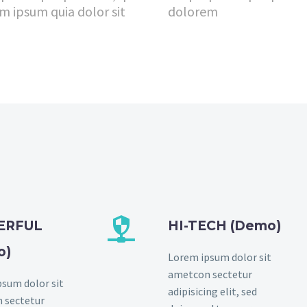
m ipsum quia dolor sit
dolorem


ERFUL
HI-TECH (Demo)
o)
Lorem ipsum dolor sit
ametcon sectetur
sum dolor sit
adipisicing elit, sed
 sectetur