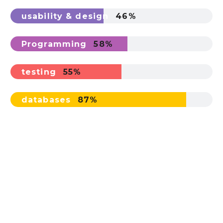
usability & design
46%
Programming
58%
testing
55%
databases
87%