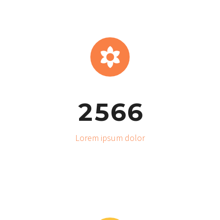


2
5
6
6
Lorem ipsum dolor