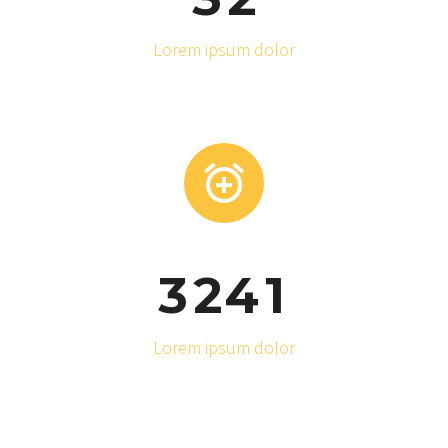
Lorem ipsum dolor


3
2
4
1
Lorem ipsum dolor