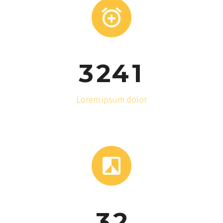


3
2
4
1
Lorem ipsum dolor


3
2