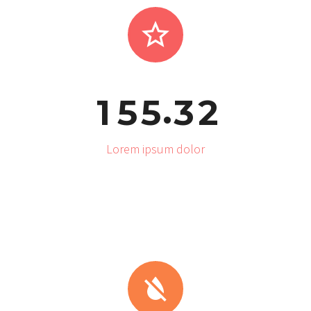


.
1
5
5
3
2
Lorem ipsum dolor

