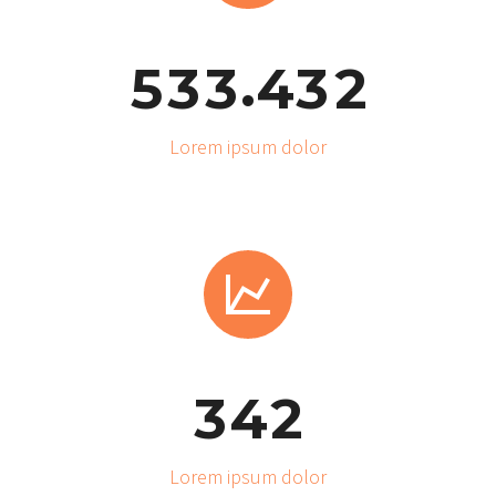
.
5
3
3
4
3
2
Lorem ipsum dolor


3
4
2
Lorem ipsum dolor