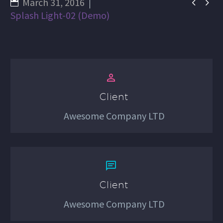
March 31, 2016


Splash Light-02 (Demo)


Client
Awesome Company LTD


Client
Awesome Company LTD