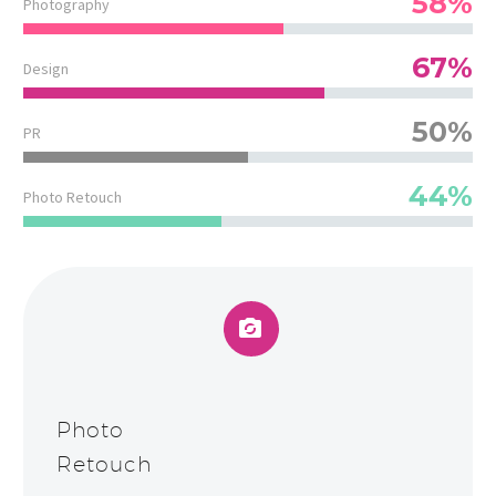
58%
Photography
67%
Design
50%
PR
44%
Photo Retouch


Photo
Retouch