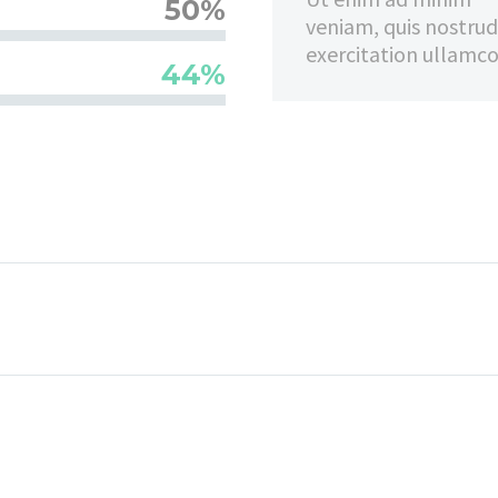
50%
veniam, quis nostrud
exercitation ullamco
44%