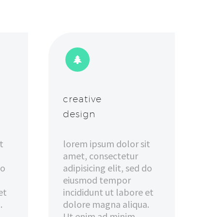


creative
design
t
lorem ipsum dolor sit
amet, consectetur
do
adipisicing elit, sed do
eiusmod tempor
et
incididunt ut labore et
.
dolore magna aliqua.
Ut enim ad minim