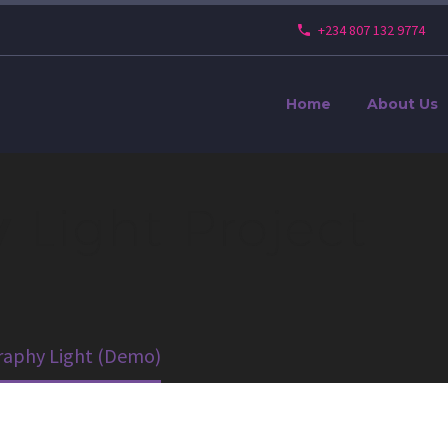
+234 807 132 9774
Home
About Us
y
Light Project
aphy Light (Demo)