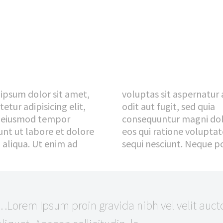
ipsum dolor sit amet,
voluptas sit aspernatur 
etur adipisicing elit,
odit aut fugit, sed quia
 eiusmod tempor
consequuntur magni do
unt ut labore et dolore
eos qui ratione volupta
aliqua. Ut enim ad
sequi nesciunt. Neque p
…Lorem Ipsum proin gravida nibh vel velit auct