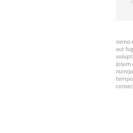
nemo e
aut fu
volupt
ipsum q
numqua
tempor
consec