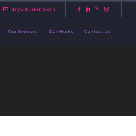
info@wittylizevents.com
Our Services
Our Works
Contact Us