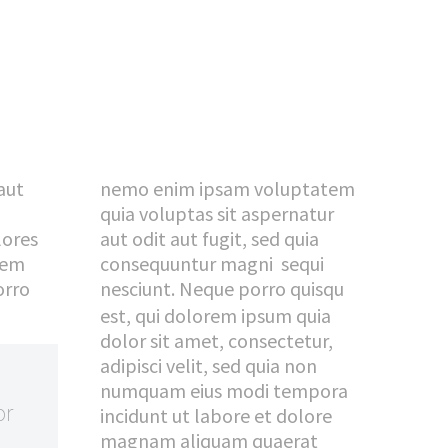


aut
nemo enim ipsam voluptatem
quia voluptas sit aspernatur
lores
aut odit aut fugit, sed quia
tem
consequuntur magni sequi
orro
nesciunt. Neque porro quisqu
est, qui dolorem ipsum quia
dolor sit amet, consectetur,
adipisci velit, sed quia non
numquam eius modi tempora
or
incidunt ut labore et dolore
magnam aliquam quaerat