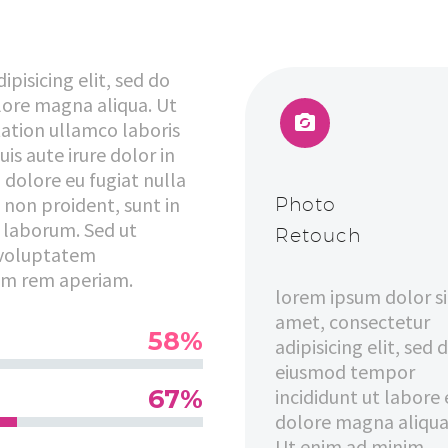
pisicing elit, sed do
lore magna aliqua. Ut


ation ullamco laboris
is aute irure dolor in
 dolore eu fugiat nulla
 non proident, sunt in
Photo
t laborum. Sed ut
Retouch
t voluptatem
am rem aperiam.
lorem ipsum dolor si
amet, consectetur
58%
adipisicing elit, sed 
eiusmod tempor
67%
incididunt ut labore 
dolore magna aliqua
Ut enim ad minim