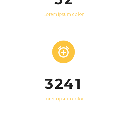
Lorem ipsum dolor


3
2
4
1
Lorem ipsum dolor