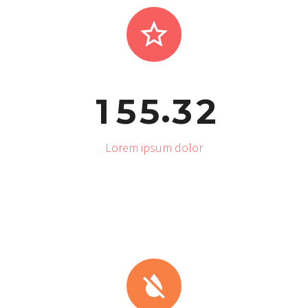


.
1
5
5
3
2
Lorem ipsum dolor

