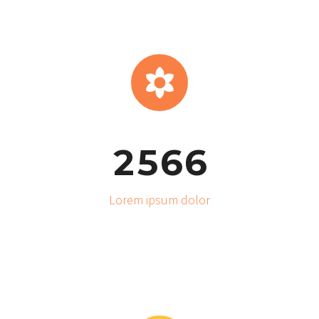


2
5
6
6
Lorem ipsum dolor