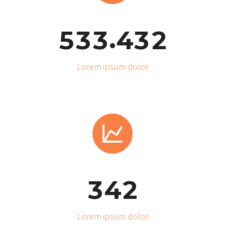
.
5
3
3
4
3
2
Lorem ipsum dolor


3
4
2
Lorem ipsum dolor