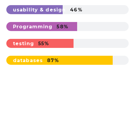
usability & design
46%
Programming
58%
testing
55%
databases
87%