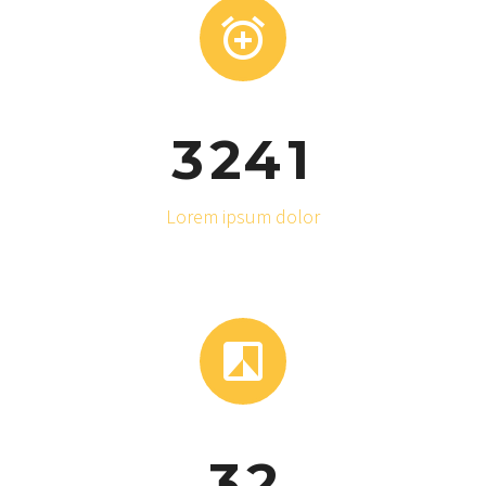


3
2
4
1
Lorem ipsum dolor


3
2