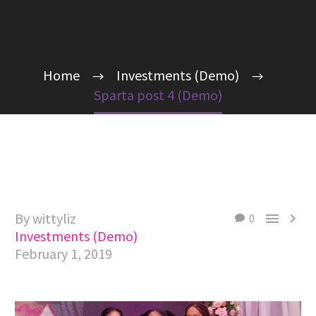
Home
Investments (Demo)
Sparta post 4 (Demo)
By wittyliz


0
Investments (Demo)
February 1, 2019