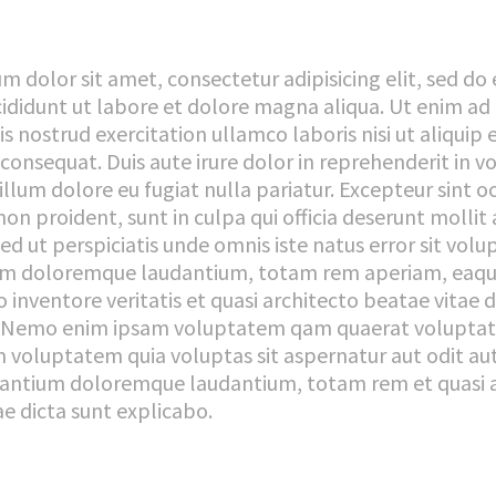
m dolor sit amet, consectetur adipisicing elit, sed do
ididunt ut labore et dolore magna aliqua. Ut enim ad
s nostrud exercitation ullamco laboris nisi ut aliquip 
nsequat. Duis aute irure dolor in reprehenderit in v
cillum dolore eu fugiat nulla pariatur. Excepteur sint 
on proident, sunt in culpa qui officia deserunt mollit 
ed ut perspiciatis unde omnis iste natus error sit vol
um doloremque laudantium, totam rem aperiam, eaqu
o inventore veritatis et quasi architecto beatae vitae d
. Nemo enim ipsam voluptatem qam quaerat volupt
 voluptatem quia voluptas sit aspernatur aut odit au
santium doloremque laudantium, totam rem et quasi 
ae dicta sunt explicabo.