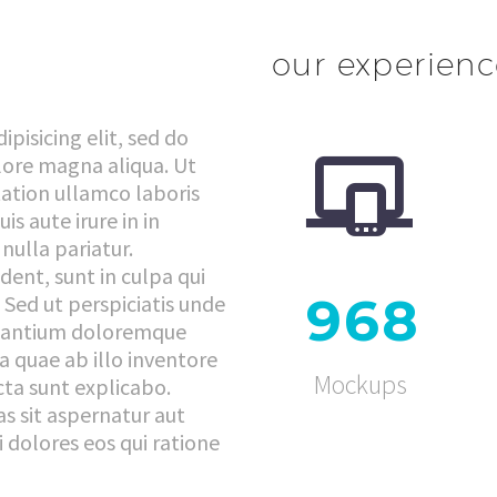
our experienc
pisicing elit, sed do


lore magna aliqua. Ut
ation ullamco laboris
s aute irure in in
nulla pariatur.
dent, sunt in culpa qui
9
6
8
 Sed ut perspiciatis unde
cusantium doloremque
 quae ab illo inventore
Mockups
icta sunt explicabo.
 sit aspernatur aut
 dolores eos qui ratione