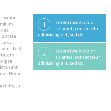
 eiusmod
Lorem ipsum dolor
1
 minim
sit amet, consectetur
ex ea
adipisicing elit, sed do
oluptate
occaecat
anim id est
Lorem ipsum dolor
2
uptatem
sit amet, consectetur
e ipsa
adipisicing elit, sed do
icta sunt
atem. Nemo
t
architecto