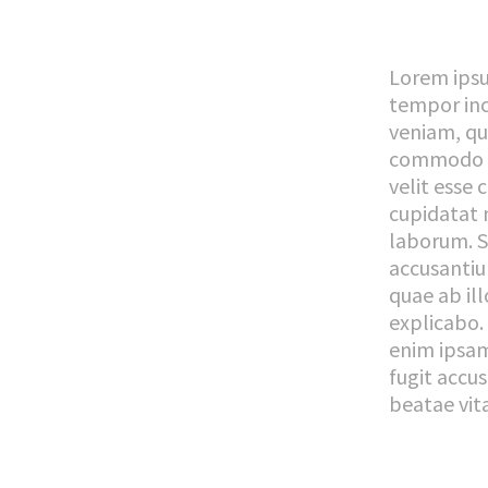
Lorem ipsu
tempor inc
veniam, qui
commodo co
velit esse 
cupidatat n
laborum. S
accusanti
quae ab ill
explicabo
enim ipsam
fugit accu
beatae vit