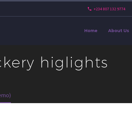
+234 807 132 9774
Home
About Us
kery higlights
Demo)