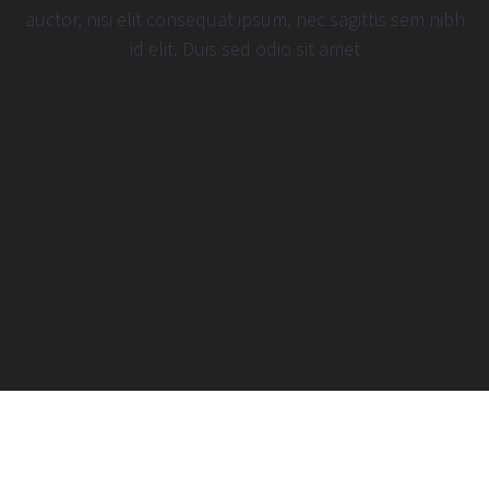
auctor, nisi elit consequat ipsum, nec sagittis sem nibh
id elit. Duis sed odio sit amet