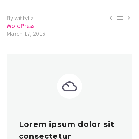
By wittyliz



WordPress
March 17, 2016


Lorem ipsum dolor sit
consectetur