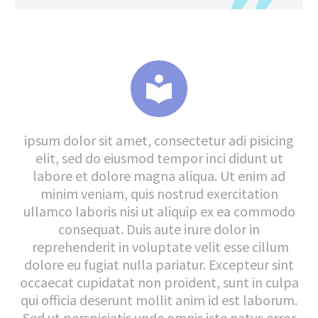


ipsum dolor sit amet, consectetur adi pisicing
elit, sed do eiusmod tempor inci didunt ut
labore et dolore magna aliqua. Ut enim ad
minim veniam, quis nostrud exercitation
ullamco laboris nisi ut aliquip ex ea commodo
consequat. Duis aute irure dolor in
reprehenderit in voluptate velit esse cillum
dolore eu fugiat nulla pariatur. Excepteur sint
occaecat cupidatat non proident, sunt in culpa
qui officia deserunt mollit anim id est laborum.
Sed ut perspiciatis unde omnis iste natus error