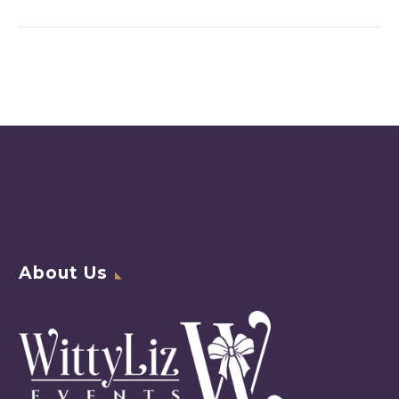
auctor aliquet.
Aenean sollicitudin,
lorem quis
bibendum auctor,
nisi elit consequat
ipsum, nec sagittis
sem nibh id elit. Duis
sed odio sit amet
nibh vulputate
cursus a sit amet
mauris.
About Us