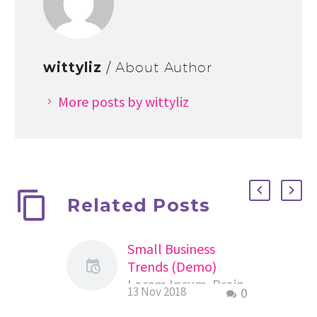
wittyliz
/ About Author
More posts by wittyliz
Related Posts
Small Business
Trends (Demo)
Lorem Ipsum. Proin
13 Nov 2018
0
gravida nibh vel velit