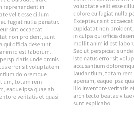
voluptate velit esse cil
n reprehenderit in
dolore eu fugiat nulla pa
te velit esse cillum
Excepteur sint occaecat
eu fugiat nulla pariatur.
cupidatat non proident,
eur sint occaecat
in culpa qui officia dese
tat non proident, sunt
mollit anim id est labor
a qui officia deserunt
Sed ut perspiciatis und
 anim id est laborum.
iste natus error sit vol
 perspiciatis unde omnis
accusantium doloremq
tus error sit voluptatem
laudantium, totam rem
antium doloremque
aperiam, eaque ipsa qu
tium, totam rem
illo inventore veritatis e
m, eaque ipsa quae ab
architecto beatae vitae 
ventore veritatis et quasi.
sunt explicabo.