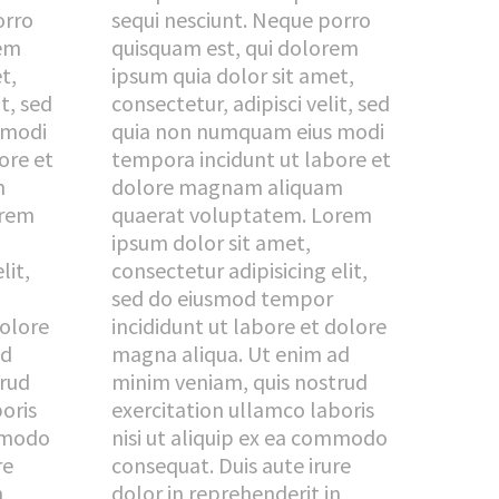
orro
sequi nesciunt. Neque porro
rem
quisquam est, qui dolorem
t,
ipsum quia dolor sit amet,
it, sed
consectetur, adipisci velit, sed
 modi
quia non numquam eius modi
ore et
tempora incidunt ut labore et
m
dolore magnam aliquam
orem
quaerat voluptatem. Lorem
ipsum dolor sit amet,
lit,
consectetur adipisicing elit,
sed do eiusmod tempor
dolore
incididunt ut labore et dolore
ad
magna aliqua. Ut enim ad
trud
minim veniam, quis nostrud
oris
exercitation ullamco laboris
ommodo
nisi ut aliquip ex ea commodo
re
consequat. Duis aute irure
n
dolor in reprehenderit in