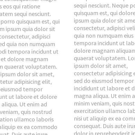
sequi nesciunt. Neque p
s eos qui ratione
quisquam est, qui dolo
atem sequi nesciunt.
ipsum quia dolor sit ame
porro quisquam est, qui
consectetur, adipisci vel
m ipsum quia dolor sit
quia non numquam eius
consectetur, adipisci
tempora incidunt ut lab
 sed quia non numquam
dolore magnam aliqua
odi tempora incidunt ut
quaerat voluptatem. L
 et dolore magnam
ipsum dolor sit amet,
m quaerat voluptatem.
consectetur adipisicing e
ipsum dolor sit amet,
sed do eiusmod tempor
etur adipisicing elit,
incididunt ut labore et 
 eiusmod tempor
magna aliqua. Ut enim 
unt ut labore et dolore
minim veniam, quis nos
aliqua. Ut enim ad
exercitation ullamco lab
veniam, quis nostrud
nisi ut aliquip ex ea c
tation ullamco laboris
consequat. Duis aute iru
t aliquip ex ea commodo
dolor in reprehenderit i
at. Duis aute irure