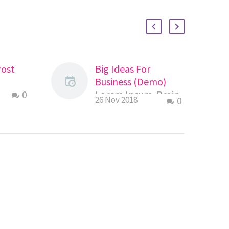
Post
Big Ideas For
Business (Demo)
0
Lorem Ipsum. Proin
26 Nov 2018
0
gravida nibh vel velit
auctor aliquet.
Aenean sollicitudin,
lorem quis
bibendum auctor,
nisi elit consequat
ipsum, nec sagittis
sem nibh id elit. Duis
sed odio sit amet
nibh vulputate