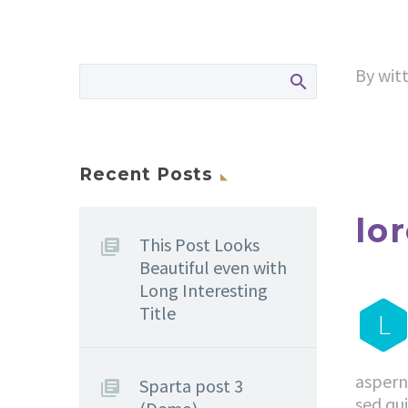
By witt
Recent Posts
lo
This Post Looks
Beautiful even with
Long Interesting
Title
L
asperna
Sparta post 3
sed qu