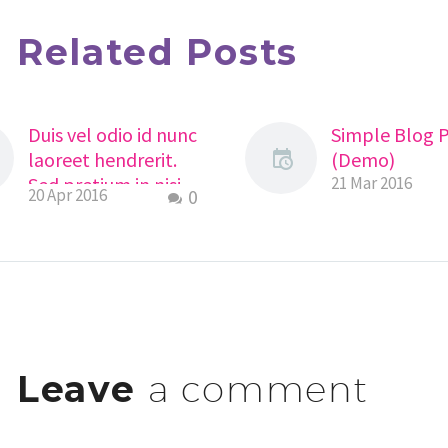
Related Posts
Duis vel odio id nunc
Simple Blog 
laoreet hendrerit.
(Demo)
Sed pretium in nisi
21 Mar 2016
20 Apr 2016
0
non vestibulum.
(Demo)
Lorem Ipsum. Proin
gravida nibh vel velit
auctor aliquet.
Aenean sollicitudin,
lorem quis
Leave
a comment
bibendum auctor,
nisi elit consequat
ipsum, nec sagittis