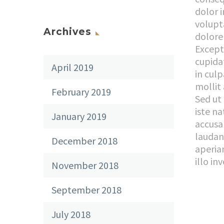
dolor i
volupta
Archives
dolore 
Except
cupida
April 2019
in culp
mollit
February 2019
Sed ut
iste na
January 2019
accus
laudan
December 2018
aperia
illo in
November 2018
September 2018
July 2018