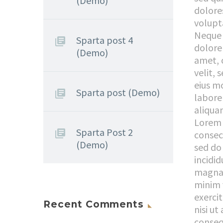
(Demo)
dolore
volupt
Neque 
Sparta post 4
dolore
(Demo)
amet, 
velit,
eius m
Sparta post (Demo)
labore
aliqua
Lorem 
Sparta Post 2
consect
(Demo)
sed do
incidid
magna 
minim 
exerci
Recent Comments
nisi u
consequ