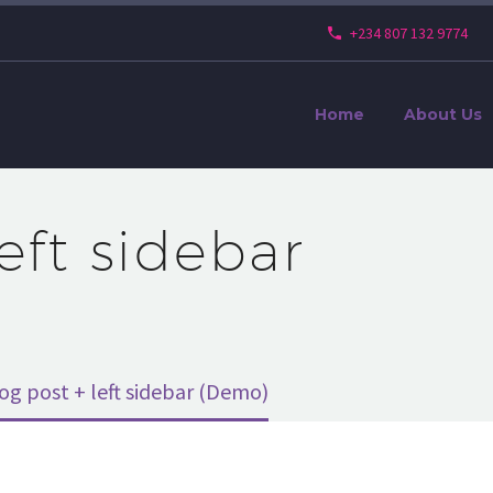
+234 807 132 9774
Home
About Us
left sidebar
og post + left sidebar (Demo)