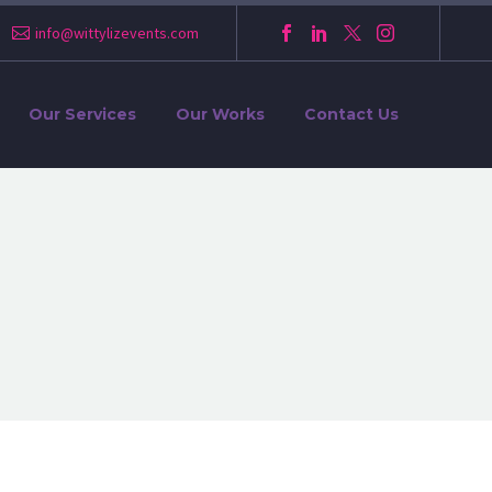
info@wittylizevents.com
Our Services
Our Works
Contact Us