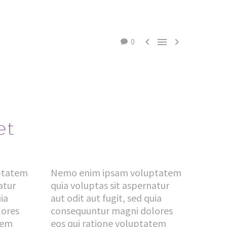



0
et
ptatem
Nemo enim ipsam voluptatem
atur
quia voluptas sit aspernatur
uia
aut odit aut fugit, sed quia
lores
consequuntur magni dolores
tem
eos qui ratione voluptatem