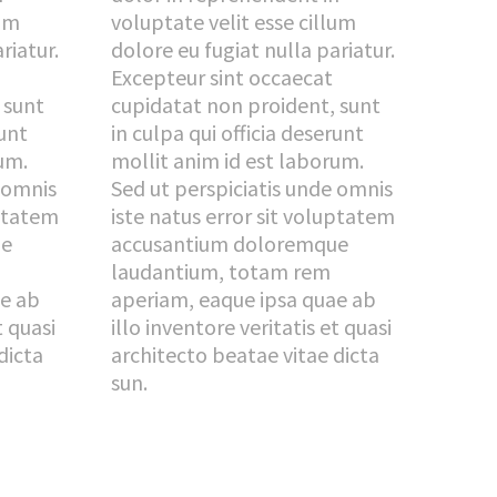
lum
voluptate velit esse cillum
riatur.
dolore eu fugiat nulla pariatur.
Excepteur sint occaecat
 sunt
cupidatat non proident, sunt
runt
in culpa qui officia deserunt
um.
mollit anim id est laborum.
e omnis
Sed ut perspiciatis unde omnis
uptatem
iste natus error sit voluptatem
ue
accusantium doloremque
laudantium, totam rem
ae ab
aperiam, eaque ipsa quae ab
t quasi
illo inventore veritatis et quasi
dicta
architecto beatae vitae dicta
sun.