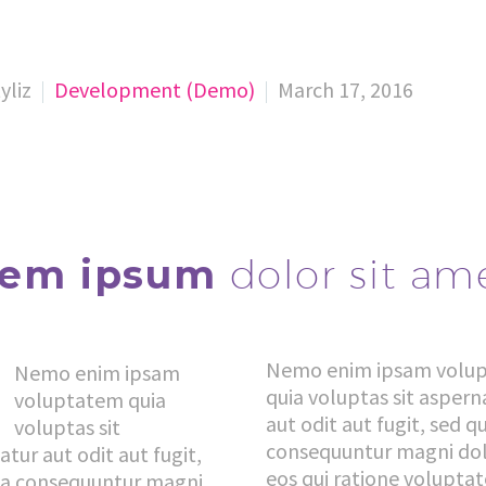
yliz
Development (Demo)
March 17, 2016
rem ipsum
dolor sit am
Nemo enim ipsam volu
Nemo enim ipsam
quia voluptas sit aspern
voluptatem quia
aut odit aut fugit, sed q
voluptas sit
consequuntur magni do
tur aut odit aut fugit,
eos qui ratione volupta
ia consequuntur magni