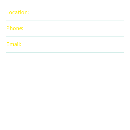
Location:
Los Angeles, USA
Phone:
123-456-7890
Email:
anderson@gmail.com