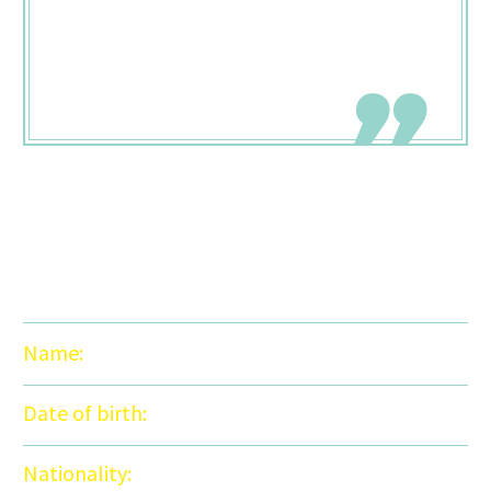
veniam, quis nostrud exercitation
ullamco!
personal info
Name:
Emerson Anderdon
Date of birth:
14 February 1986
Nationality:
American