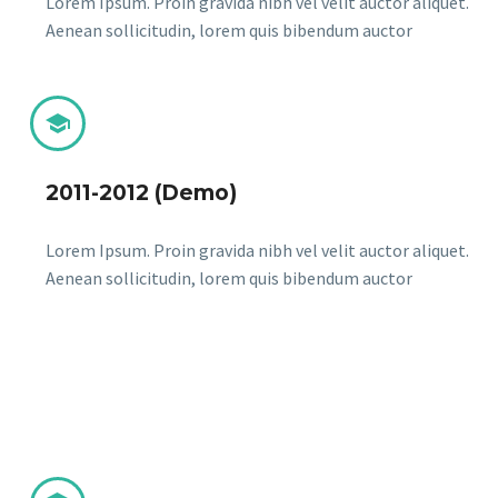
Lorem Ipsum. Proin gravida nibh vel velit auctor aliquet.
Aenean sollicitudin, lorem quis bibendum auctor


2011-2012 (Demo)
Lorem Ipsum. Proin gravida nibh vel velit auctor aliquet.
Aenean sollicitudin, lorem quis bibendum auctor