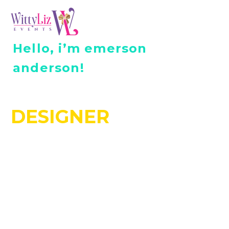
Hello, i’m emerson
anderson!
FREELANCER
DESIGNER
DEVELOPER
Lorem ipsum dolor sit amet adipiscing elit. Proin
ornare sem sed quam tempus aliquet vitae eget
dolor. Proin eu ultrices libero. Curabitur