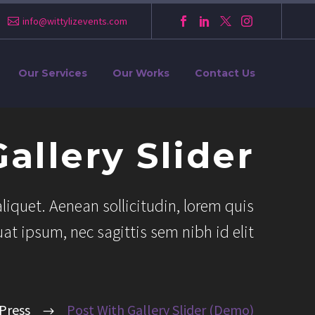
info@wittylizevents.com
Our Services
Our Works
Contact Us
allery Slider
liquet. Aenean sollicitudin, lorem quis
at ipsum, nec sagittis sem nibh id elit
Press
Post With Gallery Slider (Demo)