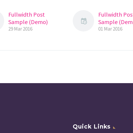
Fullwidth Post
Fullwidth Pos
Sample (Demo)
Sample (Dem
29 Mar 2016
01 Mar 2016
Quick Links