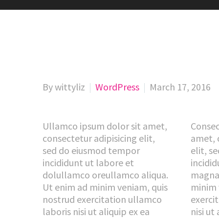
By wittyliz
WordPress
March 17, 2016
Ullamco ipsum dolor sit amet,
Consec
consectetur adipisicing elit,
amet, 
sed do eiusmod tempor
elit, 
incididunt ut labore et
incidid
dolullamco oreullamco aliqua.
magna 
Ut enim ad minim veniam, quis
minim 
nostrud exercitation ullamco
exerci
laboris nisi ut aliquip ex ea
nisi u