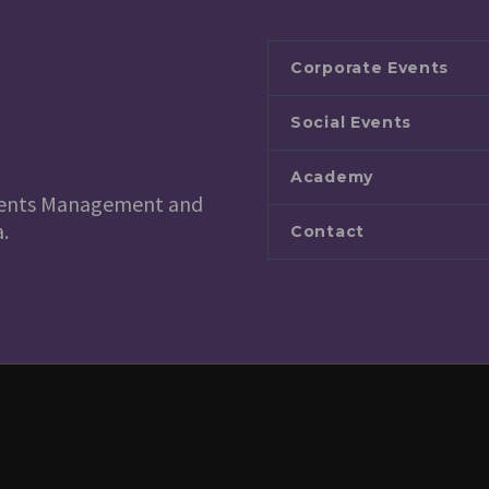
Corporate Events
Social Events
Academy
 Events Management and
.
Contact