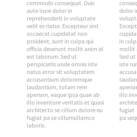
commodo consequat. Duis
consequ
aute irure dolor in
dolor i
reprehenderit in voluptate
volupta
velit es riatur. Excepteur sint
Except
occaecat cupidatat non
cupida
proident, sunt in culpa qui
in culp
officia deserunt mollit anim id
mollit
est laborum. Sed ut
Sed ut
perspiciatis unde omnis iste
iste na
natus error sit voluptatem
accus
accusantium doloremque
laudan
laudantium, totam rem
aperia
aperiam, eaque ipsa quae ab
illo in
illo inventore veritatis et quasi
archit
architecto se cillum dolore eu
fugiat
fugiat pa se cillumullamco
pa seq
laboris .