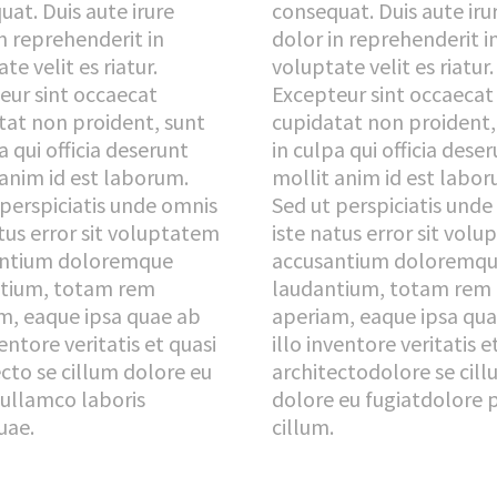
at. Duis aute irure
consequat. Duis aute iru
n reprehenderit in
dolor in reprehenderit i
te velit es riatur.
voluptate velit es riatur.
eur sint occaecat
Excepteur sint occaecat
tat non proident, sunt
cupidatat non proident,
a qui officia deserunt
in culpa qui officia dese
 anim id est laborum.
mollit anim id est labor
 perspiciatis unde omnis
Sed ut perspiciatis und
tus error sit voluptatem
iste natus error sit vol
antium doloremque
accusantium doloremq
tium, totam rem
laudantium, totam rem
m, eaque ipsa quae ab
aperiam, eaque ipsa qu
ventore veritatis et quasi
illo inventore veritatis e
ecto se cillum dolore eu
architectodolore se cil
 ullamco laboris
dolore eu fugiatdolore 
uae.
cillum.