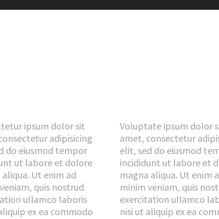
tetur ipsum dolor sit
Voluptate ipsum dolor s
consectetur adipisicing
amet, consectetur adipi
sed do eiusmod tempor
elit, sed do eiusmod te
unt ut labore et dolore
incididunt ut labore et 
aliqua. Ut enim ad
magna aliqua. Ut enim 
veniam, quis nostrud
minim veniam, quis nos
tation ullamco laboris
exercitation ullamco lab
t aliquip ex ea commodo
nisi ut aliquip ex ea c