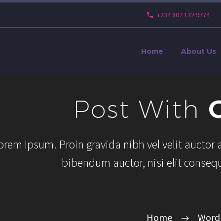
+234 807 132 9774
Home
About Us
Post With
G
orem Ipsum. Proin gravida nibh vel velit auctor a
bibendum auctor, nisi elit consequ
Home
Word