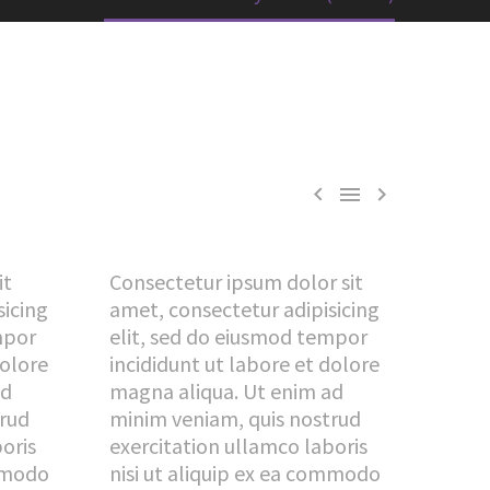



it
Consectetur ipsum dolor sit
sicing
amet, consectetur adipisicing
mpor
elit, sed do eiusmod tempor
dolore
incididunt ut labore et dolore
ad
magna aliqua. Ut enim ad
trud
minim veniam, quis nostrud
oris
exercitation ullamco laboris
ommodo
nisi ut aliquip ex ea commodo