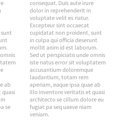
re
consequat. Duis aute irure
n
dolor in reprehenderit in
voluptate velit es riatur.
Excepteur sint occaecat
 sunt
cupidatat non proident, sunt
runt
in culpa qui officia deserunt
um.
mollit anim id est laborum.
e omnis
Sed ut perspiciatis unde omnis
uptatem
iste natus error sit voluptatem
ue
accusantium doloremque
laudantium, totam rem
ae ab
aperiam, eaque ipsa quae ab
t quasi
illo inventore veritatis et quasi
lum
architecto se cillum dolore eu
pa se
fugiat pa seq uaeve niam
veniam.