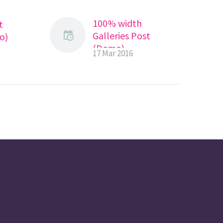
100% width
t
Galleries Post
o)
(Demo)
17 Mar 2016
Lorem Ipsum. Proin
gravida nibh vel velit
auctor aliquet.
Aenean sollicitudin,
lorem quis
bibendum auctor,
nisi elit consequat
ipsum, nec sagittis
sem nibh id elit