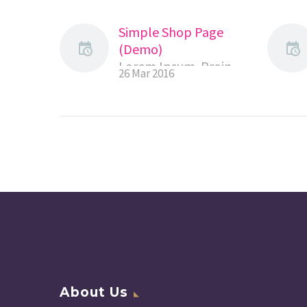
Simple Shop Page
(Demo)
Lorem Ipsum. Proin
26 Mar 2016
gravida nibh vel velit
auctor aliquet.
Aenean sollicitudin,
lorem quis
bibendum auctor,
nisi elit consequat
ipsum, nec sagittis
sem nibh id elit.
About Us