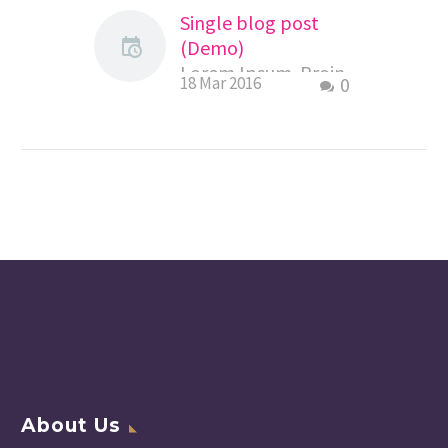
Single blog post
(Demo)
Lorem Ipsum. Proin
18 Mar 2016
0
gravida nibh vel velit
auctor aliquet.
Aenean sollicitudin,
lorem quis
bibendum auctor,
nisi elit consequat
ipsum, nec sagittis
sem nibh id elit.
About Us