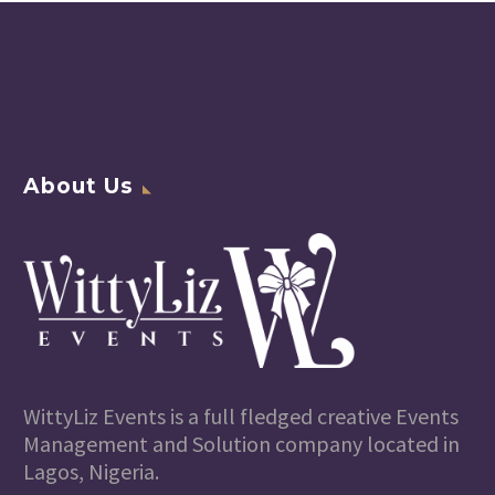
sem nibh id elit. Duis
sed odio sit amet
nibh vulputate
cursus a sit amet
mauris. Morbi
accumsan ipsum
velit. Nam nec tellus
About Us
a odio tincidunt
auctor a ornare odio.
Sed non mauris vitae
erat consequat
auctor eu in elit.
WittyLiz Events is a full fledged creative Events
Management and Solution company located in
Lagos, Nigeria.