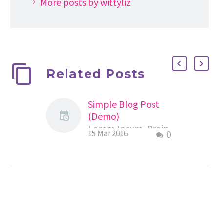
More posts by wittyliz
Related Posts
Simple Blog Post
(Demo)
Lorem Ipsum. Proin
15 Mar 2016
0
gravida nibh vel velit
auctor aliquet.
Aenean sollicitudin,
lorem quis
bibendum auctor,
nisi elit consequat
ipsum, nec sagittis