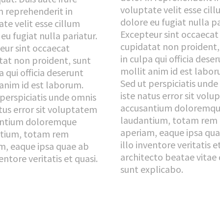
voluptate velit esse cil
n reprehenderit in
dolore eu fugiat nulla pa
te velit esse cillum
Excepteur sint occaecat
eu fugiat nulla pariatur.
cupidatat non proident,
eur sint occaecat
in culpa qui officia dese
tat non proident, sunt
mollit anim id est labor
a qui officia deserunt
Sed ut perspiciatis und
 anim id est laborum.
iste natus error sit vol
 perspiciatis unde omnis
accusantium doloremq
tus error sit voluptatem
laudantium, totam rem
antium doloremque
aperiam, eaque ipsa qu
tium, totam rem
illo inventore veritatis e
m, eaque ipsa quae ab
architecto beatae vitae 
ventore veritatis et quasi.
sunt explicabo.