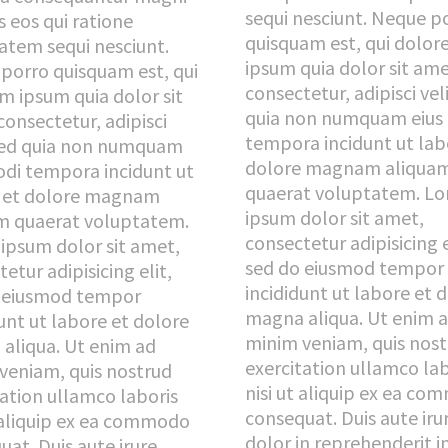
sequi nesciunt. Neque p
s eos qui ratione
quisquam est, qui dolo
atem sequi nesciunt.
ipsum quia dolor sit ame
porro quisquam est, qui
consectetur, adipisci vel
m ipsum quia dolor sit
quia non numquam eius
consectetur, adipisci
tempora incidunt ut lab
 sed quia non numquam
dolore magnam aliqua
odi tempora incidunt ut
quaerat voluptatem. L
 et dolore magnam
ipsum dolor sit amet,
m quaerat voluptatem.
consectetur adipisicing e
ipsum dolor sit amet,
sed do eiusmod tempor
etur adipisicing elit,
incididunt ut labore et 
 eiusmod tempor
magna aliqua. Ut enim 
unt ut labore et dolore
minim veniam, quis nos
aliqua. Ut enim ad
exercitation ullamco lab
veniam, quis nostrud
nisi ut aliquip ex ea c
tation ullamco laboris
consequat. Duis aute iru
t aliquip ex ea commodo
dolor in reprehenderit i
at. Duis aute irure