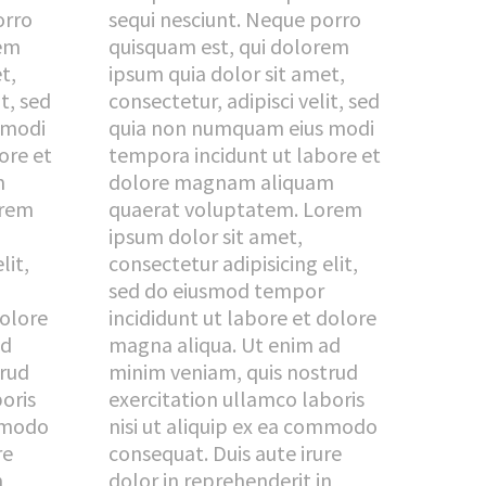
orro
sequi nesciunt. Neque porro
rem
quisquam est, qui dolorem
t,
ipsum quia dolor sit amet,
it, sed
consectetur, adipisci velit, sed
 modi
quia non numquam eius modi
ore et
tempora incidunt ut labore et
m
dolore magnam aliquam
orem
quaerat voluptatem. Lorem
ipsum dolor sit amet,
lit,
consectetur adipisicing elit,
sed do eiusmod tempor
dolore
incididunt ut labore et dolore
ad
magna aliqua. Ut enim ad
trud
minim veniam, quis nostrud
oris
exercitation ullamco laboris
ommodo
nisi ut aliquip ex ea commodo
re
consequat. Duis aute irure
n
dolor in reprehenderit in