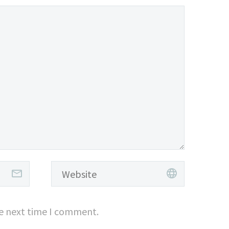
met
cursus a sit amet
mauris.
sum
 tellus
nt
e odio.
s vitae
at
it.
he next time I comment.