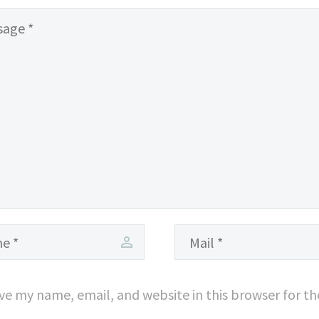
cursus a sit amet
cursus a sit a
mauris. Morbi
mauris. Morbi
accumsan ipsum
accumsan ip
velit. Nam nec tellus
velit. Nam nec
a odio tincidunt
a odio tincidu
auctor a ornare odio.
auctor a ornar
Sed non mauris vitae
Sed non mauri
erat consequat
erat consequ
auctor eu in elit.
auctor eu in el
ve my name, email, and website in this browser for t