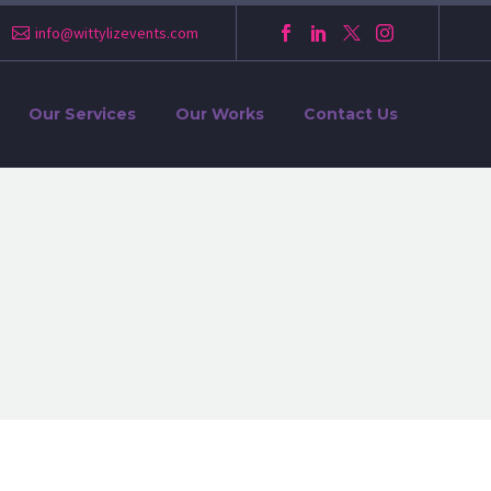
info@wittylizevents.com
Our Services
Our Works
Contact Us