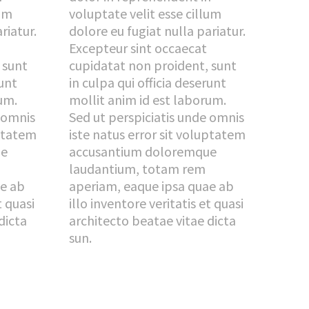
lum
voluptate velit esse cillum
riatur.
dolore eu fugiat nulla pariatur.
Excepteur sint occaecat
 sunt
cupidatat non proident, sunt
runt
in culpa qui officia deserunt
um.
mollit anim id est laborum.
e omnis
Sed ut perspiciatis unde omnis
uptatem
iste natus error sit voluptatem
ue
accusantium doloremque
laudantium, totam rem
ae ab
aperiam, eaque ipsa quae ab
t quasi
illo inventore veritatis et quasi
dicta
architecto beatae vitae dicta
sun.