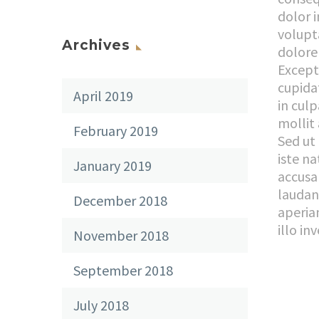
dolor i
volupta
Archives
dolore 
Except
cupida
April 2019
in culp
mollit
February 2019
Sed ut
iste na
January 2019
accus
laudan
December 2018
aperia
illo in
November 2018
September 2018
July 2018