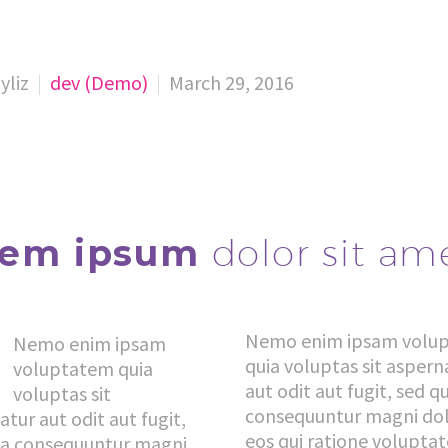
yliz
dev (Demo)
March 29, 2016
rem ipsum
dolor sit am
Nemo enim ipsam volu
Nemo enim ipsam
quia voluptas sit aspern
voluptatem quia
aut odit aut fugit, sed q
voluptas sit
consequuntur magni do
tur aut odit aut fugit,
eos qui ratione volupta
ia consequuntur magni