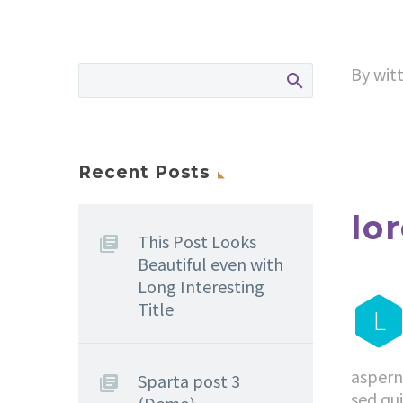
By witt
Recent Posts
lo
This Post Looks
Beautiful even with
Long Interesting
Title
L
asperna
Sparta post 3
sed qu