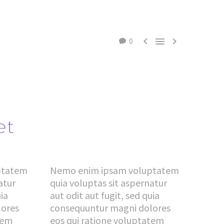



0
et
ptatem
Nemo enim ipsam voluptatem
atur
quia voluptas sit aspernatur
uia
aut odit aut fugit, sed quia
lores
consequuntur magni dolores
tem
eos qui ratione voluptatem