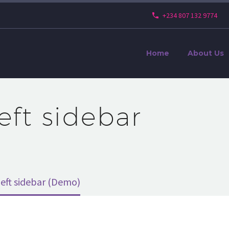
+234 807 132 9774
Home
About Us
left sidebar
left sidebar (Demo)