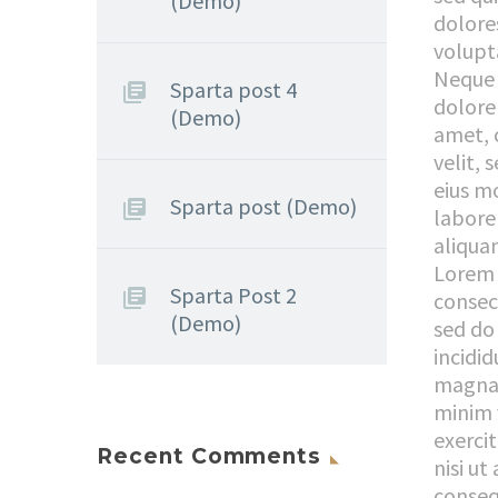
(Demo)
dolore
volupt
Neque 
Sparta post 4
dolore
(Demo)
amet, 
velit,
eius m
Sparta post (Demo)
labore
aliqua
Lorem 
Sparta Post 2
consect
(Demo)
sed do
incidid
magna 
minim 
exerci
Recent Comments
nisi u
consequ