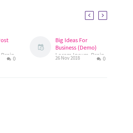
Post
Big Ideas For
Business (Demo)
 Proin
Lorem Ipsum. Proin
0
26 Nov 2018
0
el velit
gravida nibh vel velit
.
auctor aliquet.
tudin,
Aenean sollicitudin,
lorem quis
tor,
bibendum auctor,
equat
nisi elit consequat
ittis
ipsum, nec sagittis
t. Duis
sem nibh id elit. Duis
amet
sed odio sit amet
e
nibh vulputate