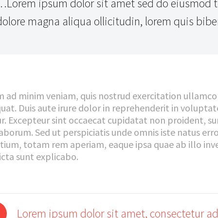
…Lorem ipsum dolor sit amet sed do eiusmod te
dolore magna aliqua ollicitudin, lorem quis bib
m ad minim veniam, quis nostrud exercitation ullamco 
at. Duis aute irure dolor in reprehenderit in voluptate
r. Excepteur sint occaecat cupidatat non proident, sun
 laborum. Sed ut perspiciatis unde omnis iste natus e
tium, totam rem aperiam, eaque ipsa quae ab illo inve
icta sunt explicabo.
Lorem ipsum dolor sit amet, consectetur adi