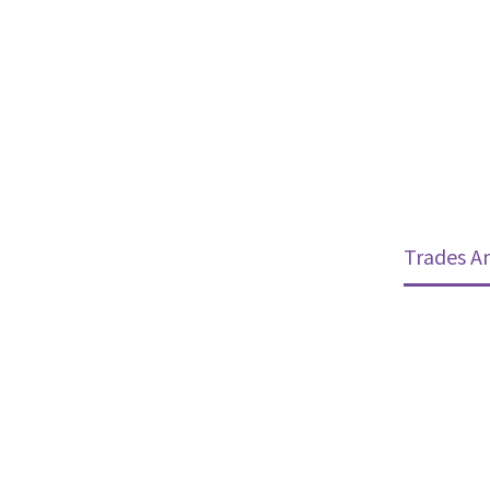
(Demo)
ices (Demo)
Our Services (Demo)
Trades A