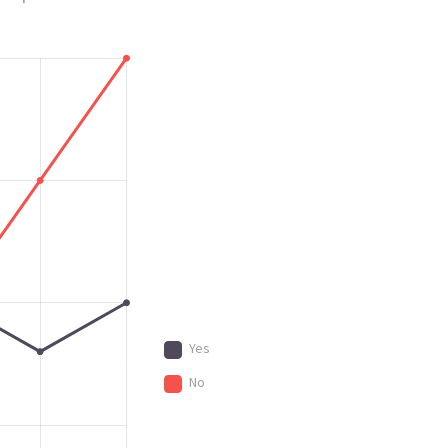
Yes
No