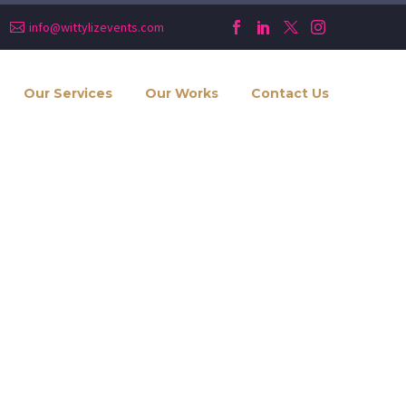
info@wittylizevents.com
Our Services
Our Works
Contact Us
tocks