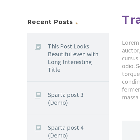
Tr
Recent Posts
Lorem 
This Post Looks
auctor,
Beautiful even with
cursus
Long Interesting
odio. S
Title
torquen
condim
fermen
Sparta post 3
massa n
(Demo)
Sparta post 4
(Demo)