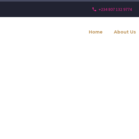
+234 807 132 9774
Home
About Us
es And S