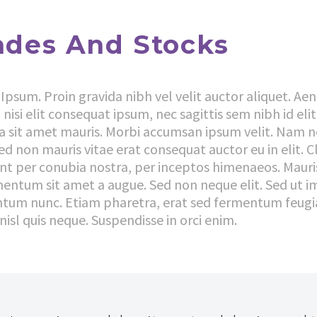
ades And Stocks
Ipsum. Proin gravida nibh vel velit auctor aliquet. Ae
 nisi elit consequat ipsum, nec sagittis sem nibh id eli
 a sit amet mauris. Morbi accumsan ipsum velit. Nam ne
ed non mauris vitae erat consequat auctor eu in elit. Cl
t per conubia nostra, per inceptos himenaeos. Mauris i
entum sit amet a augue. Sed non neque elit. Sed ut i
tum nunc. Etiam pharetra, erat sed fermentum feugia
isl quis neque. Suspendisse in orci enim.