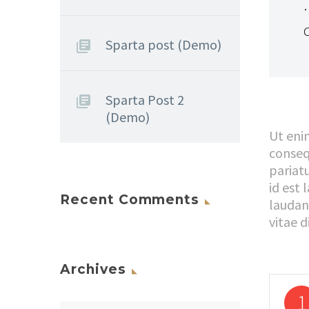
Sparta post (Demo)
Sparta Post 2
(Demo)
Ut eni
consequ
pariatu
id est
Recent Comments
laudan
vitae d
Archives
1