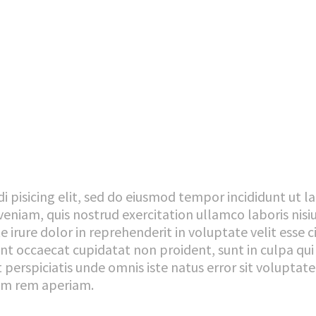
etur
por
iqua.
i pisicing elit, sed do eiusmod tempor incididunt ut l
eniam, quis nostrud exercitation ullamco laboris nisi
irure dolor in reprehenderit in voluptate velit esse c
int occaecat cupidatat non proident, sunt in culpa qui 
 perspiciatis unde omnis iste natus error sit voluptat
am rem aperiam.