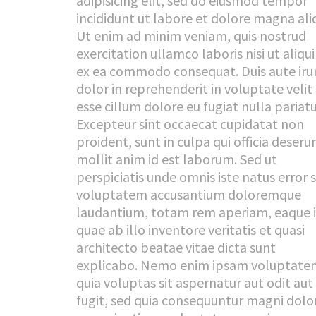
adipisicing elit, sed do eiusmod tempor
incididunt ut labore et dolore magna ali
Ut enim ad minim veniam, quis nostrud
exercitation ullamco laboris nisi ut aliqu
ex ea commodo consequat. Duis aute iru
dolor in reprehenderit in voluptate velit
esse cillum dolore eu fugiat nulla pariatu
Excepteur sint occaecat cupidatat non
proident, sunt in culpa qui officia deseru
mollit anim id est laborum. Sed ut
perspiciatis unde omnis iste natus error s
voluptatem accusantium doloremque
laudantium, totam rem aperiam, eaque 
quae ab illo inventore veritatis et quasi
architecto beatae vitae dicta sunt
explicabo. Nemo enim ipsam voluptate
quia voluptas sit aspernatur aut odit aut
fugit, sed quia consequuntur magni dolo