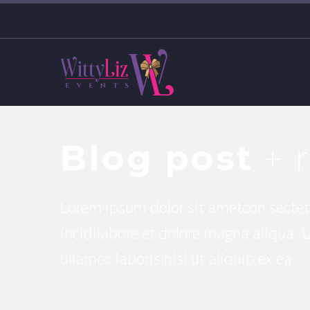
Blog post
+ 
Lorem ipsum dolor sit ametcon sectet
incidilabore et dolore magna aliqua. 
ullamco laboris nisi ut aliquip ex ea