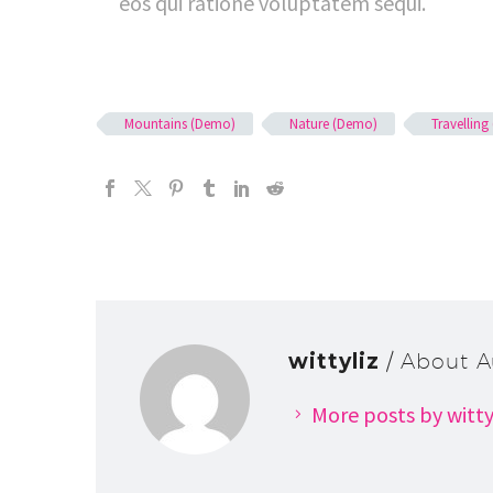
eos qui ratione voluptatem sequi.
Mountains (Demo)
Nature (Demo)
Travellin
wittyliz
/ About A
More posts by witty