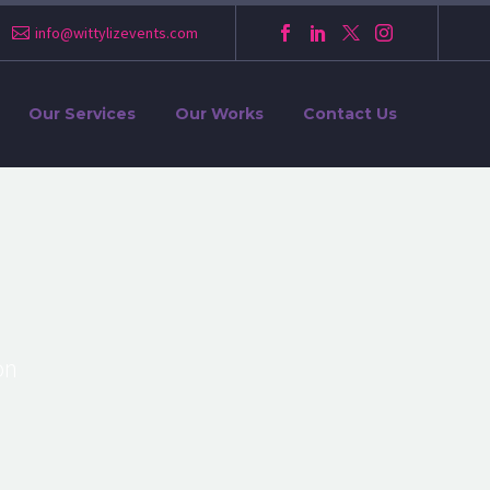
info@wittylizevents.com
Our Services
Our Works
Contact Us
on