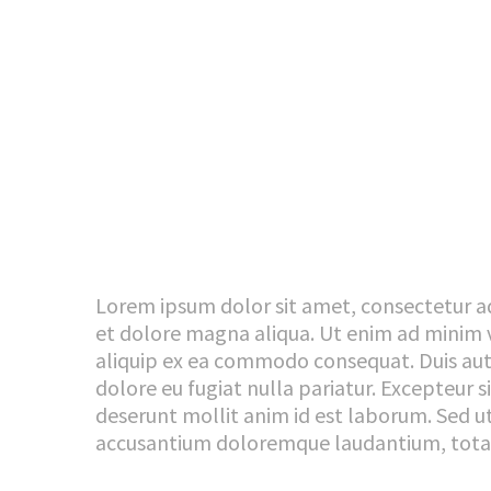
dolor ipsum
dolor sit amet
Lorem ipsum dolor sit amet, consect
adipisicing elit, sed do eiusmod tem
incididunt ut labore et dolore magna al
Lorem ipsum dolor sit amet, consectetur ad
et dolore magna aliqua. Ut enim ad minim v
aliquip ex ea commodo consequat. Duis aute 
dolore eu fugiat nulla pariatur. Excepteur s
deserunt mollit anim id est laborum. Sed ut
accusantium doloremque laudantium, tot