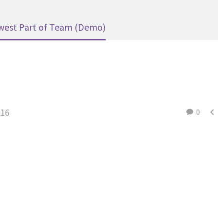
west Part of Team (Demo)
016

0