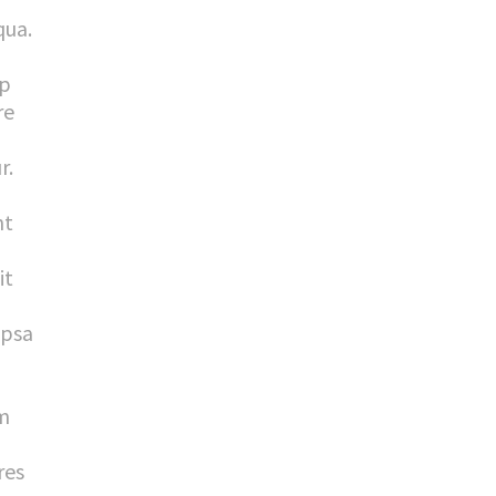
qua.
ip
re
r.
nt
it
ipsa
m
res