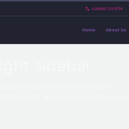
+234 807 132 9774
Home
About Us
right sidebar
ur adipisicing elit, sed doiusmod tempor
Ut enim ad mini veniam, quis nostrud exercitati