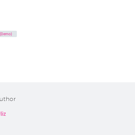
g (Demo)
uthor
liz